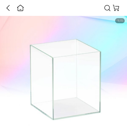
1
/
1