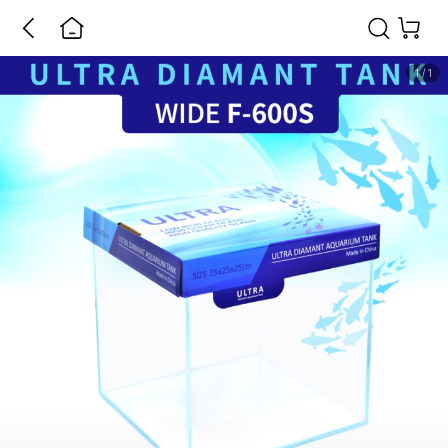
1
/
1