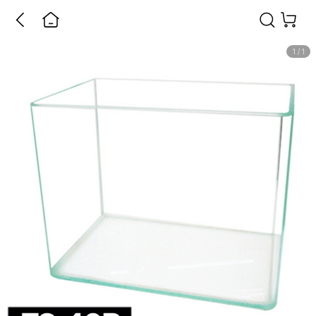
1
/
1