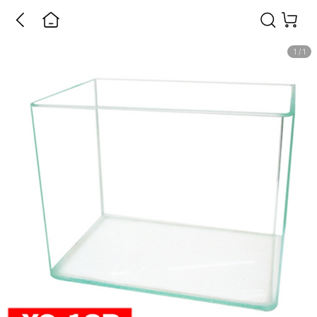
1
/
1