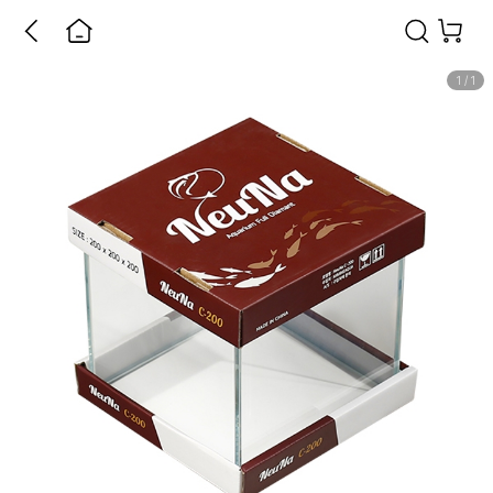
1
/
1