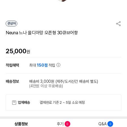
관상어
Neuna 느나 올디아망 오픈형 30큐브어항
25,000
원
적립혜택
최대
150점
적립
배송정보
배송비 3,000원
(제주/도서산간 배송비 별도)
(4만원 이상 무료배송)
업체배송
결제완료 기준 2 ~ 5일 소요 예정
상품정보
후기
Q&A
0
0