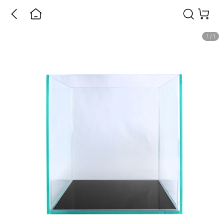
1
/
1