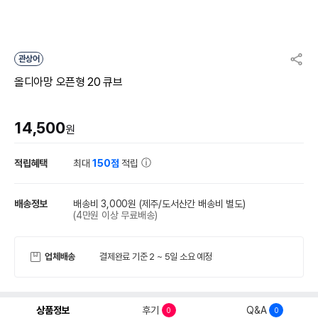
관상어
올디아망 오픈형 20 큐브
14,500
원
적립혜택
최대
150점
적립
배송정보
배송비 3,000원
(제주/도서산간 배송비 별도)
(4만원 이상 무료배송)
업체배송
결제완료 기준 2 ~ 5일 소요 예정
상품정보
후기
Q&A
0
0