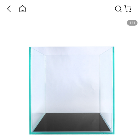
1
/
1