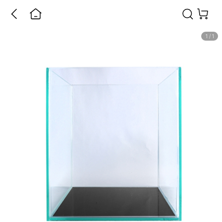
1
/
1