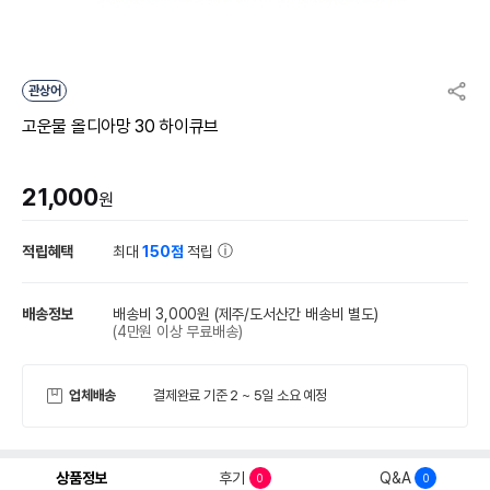
관상어
고운물 올디아망 30 하이큐브
21,000
원
적립혜택
최대
150점
적립
배송정보
배송비 3,000원
(제주/도서산간 배송비 별도)
(4만원 이상 무료배송)
업체배송
결제완료 기준 2 ~ 5일 소요 예정
상품정보
후기
Q&A
0
0