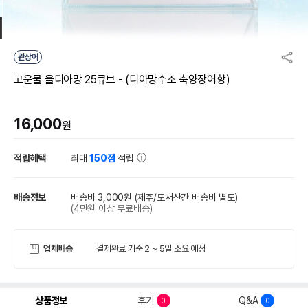
관상어
고운물 올디아망 25큐브 - (디아망수조 축양장어항)
16,000
원
적립혜택
최대
150점
적립
배송정보
배송비 3,000원
(제주/도서산간 배송비 별도)
(4만원 이상 무료배송)
업체배송
결제완료 기준 2 ~ 5일 소요 예정
상품정보
후기
Q&A
0
0