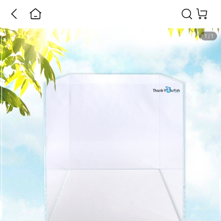
1
/
1