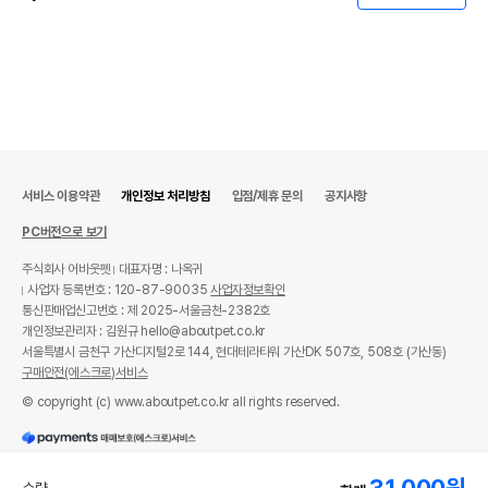
서비스 이용약관
개인정보 처리방침
입점/제휴 문의
공지사항
PC버전으로 보기
주식회사 어바웃펫
대표자명 : 나옥귀
사업자 등록번호 : 120-87-90035
사업자정보확인
통신판매업신고번호 : 제 2025-서울금천-2382호
개인정보관리자 : 김원규 hello@aboutpet.co.kr
서울특별시 금천구 가산디지털2로 144, 현대테라타워 가산DK 507호, 508호 (가산동)
구매안전(에스크로)서비스
© copyright (c) www.aboutpet.co.kr all rights reserved.
31,000
원