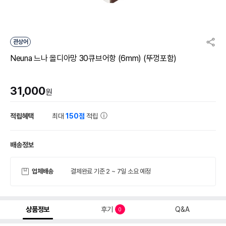
관상어
Neuna 느나 올디아망 30큐브어항 (6mm) (뚜껑포함)
31,000
원
적립혜택
최대
150점
적립
배송정보
업체배송
결제완료 기준 2 ~ 7일 소요 예정
상품정보
후기
Q&A
0