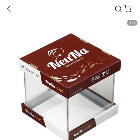
1
/
1