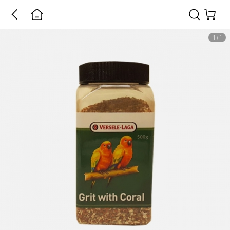
1
/
1