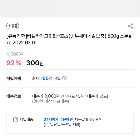
소동물
[유통기한]버셀라가그릿&산호초(앵무새미네랄보충) 500g 소분e
xp 2022.03.01
4,000원
92%
300
원
적립혜택
최대
150점
적립
배송정보
배송비 3,000원
(제주/도서산간 배송비 별도)
(3만원 이상 무료배송)
내일배송
21시까지 주문하면,
다음날 95% 도착
(토, 일요일/공휴일 제외)