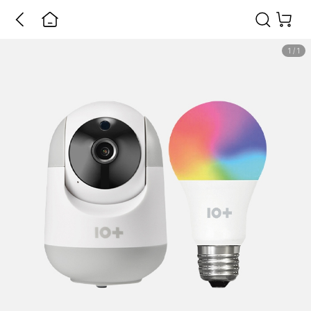
1
/
1