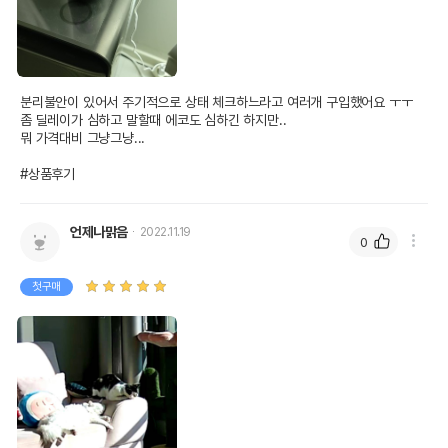
분리불안이 있어서 주기적으로 상태 체크하느라고 여러개 구입했어요 ㅜㅜ

좀 딜레이가 심하고 말할때 에코도 심하긴 하지만..

뭐 가격대비 그냥그냥...

#상품후기
언제나맑음
2022.11.19
0
첫구매