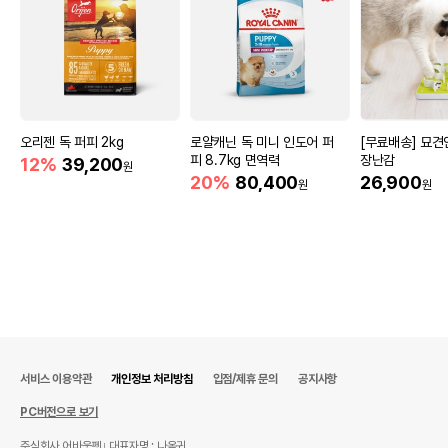
오리젠 독 퍼피 2kg
로얄캐닌 독 미니 인도어 퍼
[무료배송] 묘
피 8.7kg 면역력
장난감
12%
39,200
원
20%
80,400
26,900
원
원
서비스 이용약관
개인정보 처리방침
입점/제휴 문의
공지사항
PC버전으로 보기
주식회사 어바웃펫
대표자명 : 나옥귀