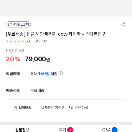
강아지 & 고양이
[무료배송] 텐플 보안 패키지 cctv 카메라 + 스마트전구
5.0
후기 3개
98,900원
20%
79,000
원
적립혜택
최대
150점
적립
배송정보
무료배송
업체배송
결제완료 기준 2 ~ 5일 소요 예정
상품정보
후기
Q&A
3
1