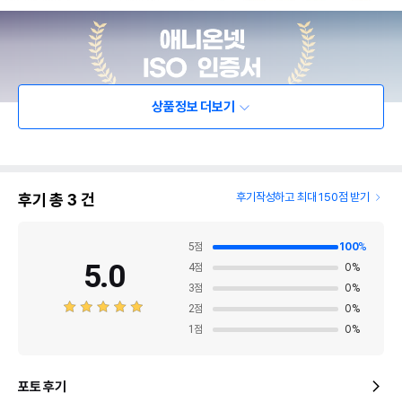
상품정보 더보기
후기 총
3
건
후기작성하고 최대 150점 받기
5
점
100
%
5.0
4
점
0
%
3
점
0
%
2
점
0
%
1
점
0
%
포토 후기