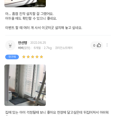
아… 홈캠 진작 설치할 걸 그랬어요. 

어두울 때도 확인할 수 있으니 좋네요. 

안선영
2022.06.25
0
비비
(암컷)
6개월
2.7kg
코리안쇼트헤어
첫구매
집에 있는 아이 걱정될때 보니 좋아요 천장에 달고싶은데 뒤집어져서 아쉬워