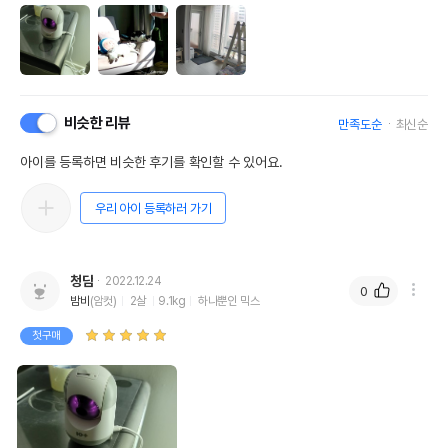
비슷한 리뷰
만족도순
최신순
아이를 등록하면 비슷한 후기를 확인할 수 있어요.
우리 아이 등록하러 가기
청담
2022.12.24
0
밤비
(암컷)
2살
9.1kg
하나뿐인 믹스
첫구매