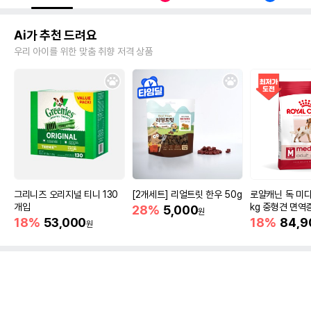
Ai가 추천 드려요
우리 아이를 위한 맞춤 취향 저격 상품
그리니즈 오리지널 티니 130
[2개세트] 리얼트릿 한우 50g
로얄캐닌 독 미디
개입
kg 중형견 면역
28%
5,000
원
18%
53,000
18%
84,9
원