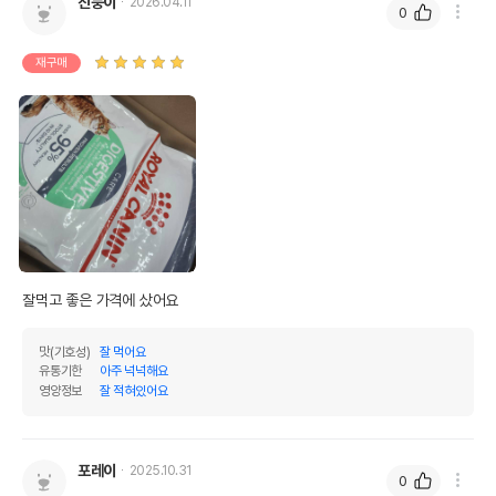
진둥이
2026.04.11
0
재구매
잘먹고 좋은 가격에 샀어요
맛(기호성)
잘 먹어요
유통기한
아주 넉넉해요
영양정보
잘 적혀있어요
포레이
2025.10.31
0