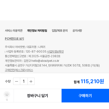
서비스 이용약관
개인정보 처리방침
입점/제휴 문의
공지사항
PC버전으로 보기
주식회사 어바웃펫
대표자명 : 나옥귀
사업자 등록번호 : 120-87-90035
사업자정보확인
통신판매업신고번호 : 제 2025-서울금천-2382호
개인정보관리자 : 김원규 hello@aboutpet.co.kr
서울특별시 금천구 가산디지털2로 144, 현대테라타워 가산DK 507호, 508호 (가산동)
구매안전(에스크로)서비스
© copyright (c) www.aboutpet.co.kr all rights reserved.
115,210
원
수량
합계
장바구니 담기
구매하기
찜