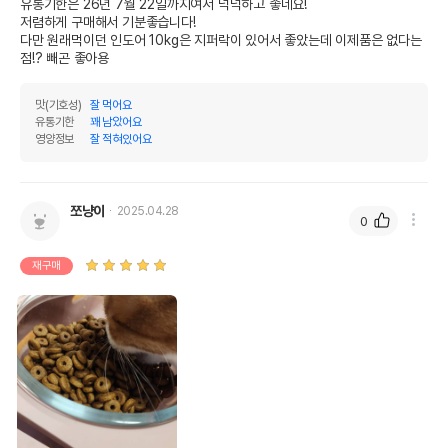
유통기한은 26년 7월 22일까지여서 넉넉하고 좋네요!

저렴하게 구매해서 기분좋습니다!

다만 원래먹이던 인도어 10kg은 지퍼락이 있어서 좋았는데 이제품은 없다는
점!? 빼곤 좋아용
맛(기호성)
잘 먹어요
유통기한
꽤 남았어요
영양정보
잘 적혀있어요
쪼냥이
2025.04.28
0
재구매