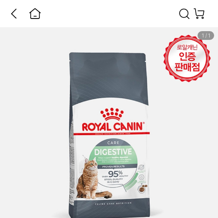
1
/
1