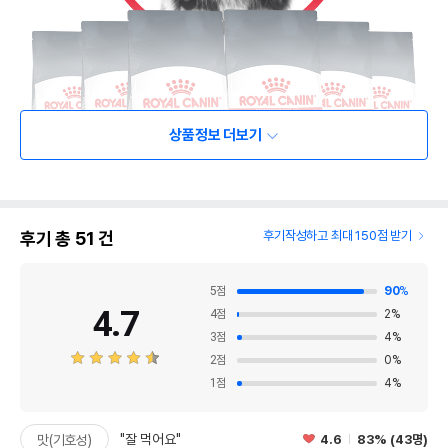
상품정보 더보기
후기 총
51
건
후기작성하고 최대 150점 받기
5
점
90
%
4.7
4
점
2
%
3
점
4
%
2
점
0
%
1
점
4
%
"잘 먹어요"
4.6
83% (43명)
맛(기호성)