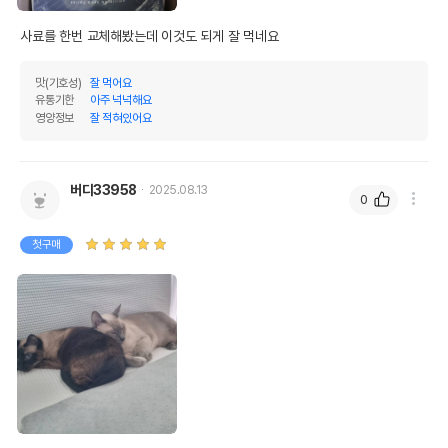
사료를 한번 교체해봤는데 이것도 되게 잘 먹네요
맛(기호성)
잘 먹어요
유통기한
아주 넉넉해요
영양정보
잘 적혀있어요
버디33958
2025.08.13
0
첫구매