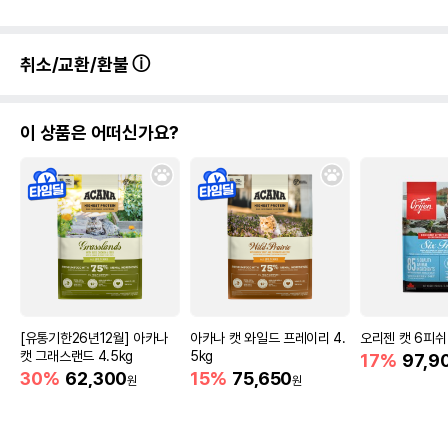
취소/교환/환불
이 상품은 어떠신가요?
[유통기한26년12월] 아카나
아카나 캣 와일드 프레이리 4.
오리젠 캣 6피쉬 
캣 그래스랜드 4.5kg
5kg
17%
97,9
30%
62,300
15%
75,650
원
원