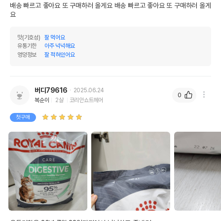
배송 빠르고 좋아요 또 구매하러 올게요 배송 빠르고 좋아요 또 구매하러 올게
요 
맛(기호성)
잘 먹어요
유통기한
아주 넉넉해요
영양정보
잘 적혀있어요
버디79616
2025.06.24
0
복순이
2살
코리안쇼트헤어
첫구매