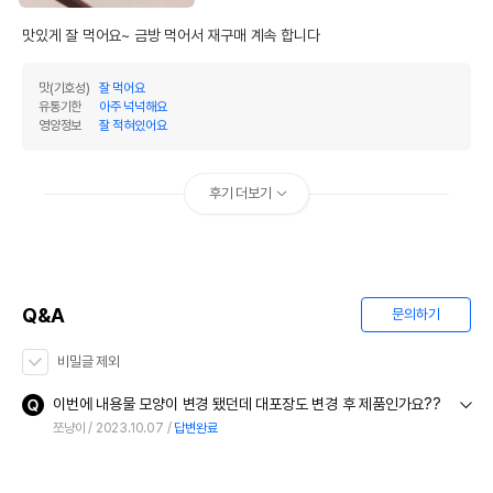
맛있게 잘 먹어요~ 금방 먹어서 재구매 계속 합니다
맛(기호성)
잘 먹어요
유통기한
아주 넉넉해요
영양정보
잘 적혀있어요
후기 더보기
Q&A
문의하기
비밀글 제외
이번에 내용물 모양이 변경 됐던데 대포장도 변경 후 제품인가요??
쪼냥이
2023.10.07
답변완료