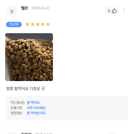
벨르
2026.04.27
0
첫구매
엄청 잘먹어요 기호성 굿
맛(기호성)
잘 먹어요
유통기한
아주 넉넉해요
영양정보
잘 적혀있어요