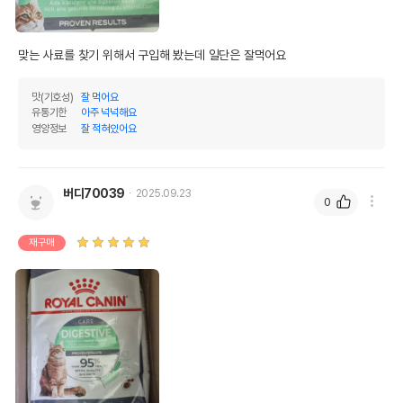
맞는 사료를 찾기 위해서 구입해 봤는데 일단은 잘먹어요
맛(기호성)
잘 먹어요
유통기한
아주 넉넉해요
영양정보
잘 적혀있어요
버디70039
2025.09.23
0
재구매