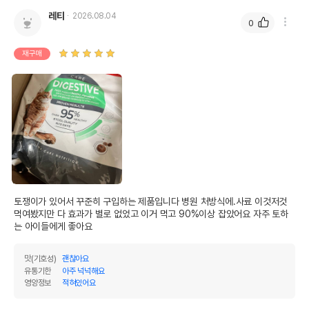
레티
2026.08.04
0
재구매
토쟁이가 있어서 꾸준히 구입하는 제품입니다 병원 처방식에.사료 이것저것 
먹여봤지만 다 효과가 별로 없었고 이거 먹고 90%이상 잡았어요 자주 토하
는 아이들에게 좋아요 
맛(기호성)
괜찮아요
유통기한
아주 넉넉해요
영양정보
적혀있어요