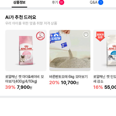
상품정보
후기
Q&A
51
1
Ai가 추천 드려요
우리 아이를 위한 맞춤 취향 저격 상품
로얄캐닌 캣 마더&베이비 모
바른벤토모래 6kg 모아보기
로얄캐닌 캣 인도
아보기(400g/4/10kg)
새 감소
20%
10,700
원
39%
7,900
16%
55,0
원