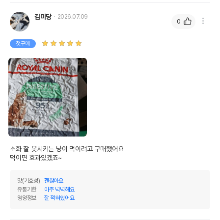
김미당
2026.07.09
0
첫구매
소화 잘 못시키는 냥이 먹이려고 구매했어요

먹이면 효과있겠죠~
맛(기호성)
괜찮아요
유통기한
아주 넉넉해요
영양정보
잘 적혀있어요