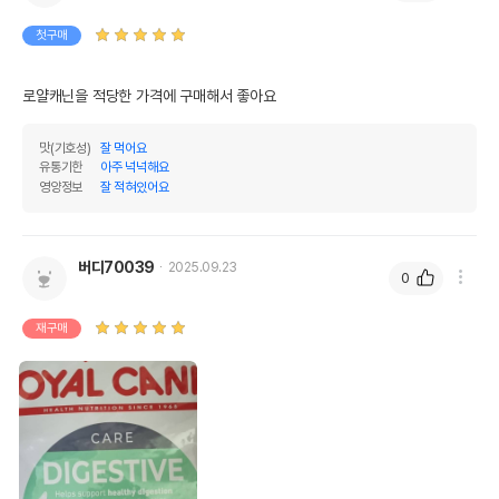
첫구매
로얄캐닌을 적당한 가격에 구매해서 좋아요
맛(기호성)
잘 먹어요
유통기한
아주 넉넉해요
영양정보
잘 적혀있어요
버디70039
2025.09.23
0
재구매