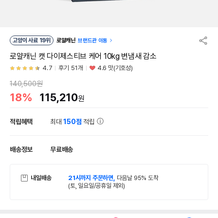
고양이 사료 19위
로얄캐닌
브랜드관 이동
로얄캐닌 캣 다이제스티브 케어 10kg 변냄새 감소
4.7
후기 51개
4.6 맛(기호성)
140,500원
18%
115,210
원
적립혜택
최대
150점
적립
배송정보
무료배송
내일배송
21시까지 주문하면,
다음날 95% 도착
(토, 일요일/공휴일 제외)