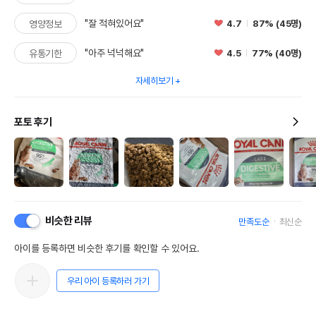
"잘 적혀있어요"
4.7
87% (45명)
영양정보
"아주 넉넉해요"
4.5
77% (40명)
유통기한
자세히보기
포토 후기
비슷한 리뷰
만족도순
최신순
아이를 등록하면 비슷한 후기를 확인할 수 있어요.
우리 아이 등록하러 가기