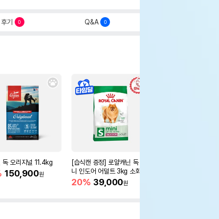
후기
Q&A
0
0
독 오리지널 11.4kg
[습식캔 증정] 로얄캐닌 독 미
[습식캔 증정] 로얄캐닌
니 인도어 어덜트 3kg 소화기
니 인도어 시니어 3kg
%
150,900
원
건강
움
20%
39,000
20%
39,000
원
원