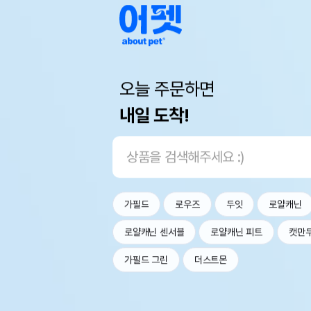
오늘 주문하면
내일 도착!
가필드
로우즈
두잇
로얄캐닌
로얄캐닌 센서블
로얄캐닌 피트
캣만
가필드 그린
더스트몬