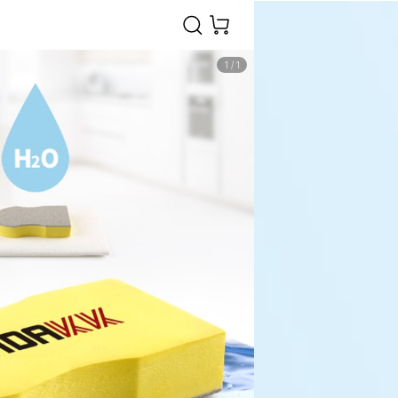
1
/
1