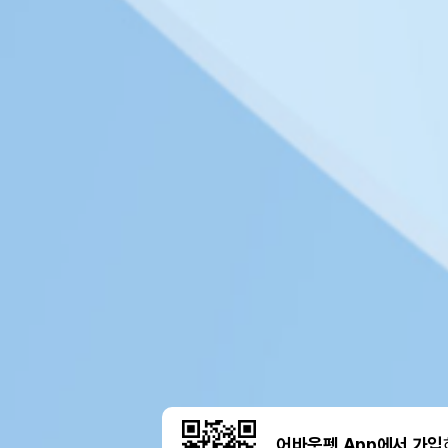
어바웃펫 App에서 가입