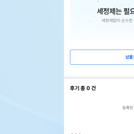
상품
후기 총
0
건
등록된