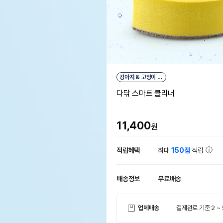
강아지 & 고양이 &
소동물
다닦 스마트 클리너
11,400
원
적립혜택
최대
150점
적립
배송정보
무료배송
업체배송
결제완료 기준 2 ~