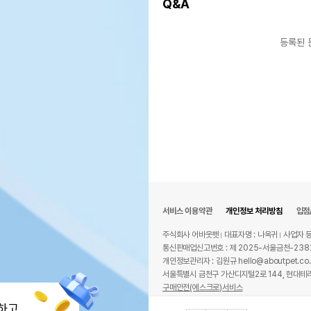
Q&A
등록된 
서비스 이용약관
개인정보 처리방침
입점
주식회사 어바웃펫
대표자명 : 나옥귀
사업자 등
통신판매업신고번호 : 제 2025-서울금천-238
개인정보관리자 : 김원규 hello@aboutpet.co.
서울특별시 금천구 가산디지털2로 144, 현대테라
구매안전(에스크로)서비스
© copyright (c) www.aboutpet.co.kr all r
하고