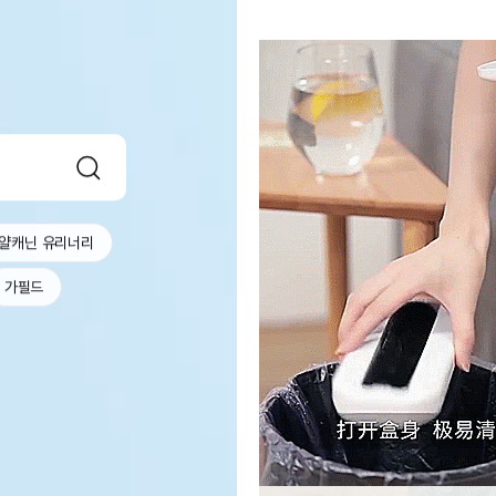
얄캐닌 유리너리
가필드