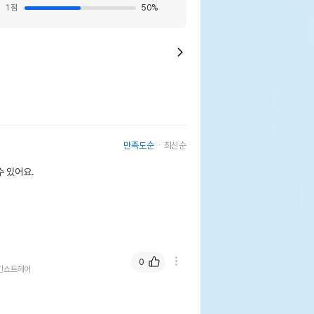
1
점
50
%
만족도순
최신순
 있어요.
0
칸쇼트헤어