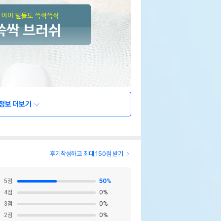
정보 더보기
후기작성하고 최대 150점 받기
5
점
50
%
4
점
0
%
3
점
0
%
2
점
0
%