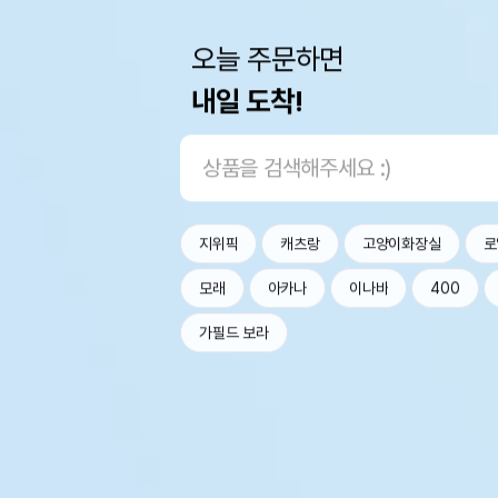
오늘 주문하면
내일 도착!
지위픽
캐츠랑
고양이화장실
로
모래
아카나
이나바
400
가필드 보라