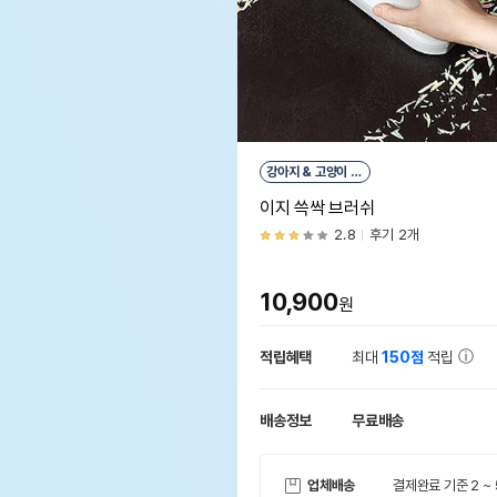
강아지 & 고양이 &
소동물
이지 쓱싹 브러쉬
2.8
후기 2개
10,900
원
적립혜택
최대
150점
적립
배송정보
무료배송
업체배송
결제완료 기준 2 ~