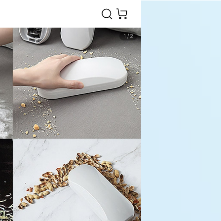
1
/
2