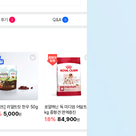
후기
Q&A
2
0
세트] 리얼트릿 한우 50g
로얄캐닌 독 미디엄 어덜트 10
오리젠 독 스몰브리드 4
kg 중형견 면역증진
%
5,000
15%
75,400
원
원
18%
84,900
원