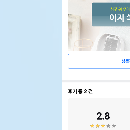
상품
후기 총
2
건
2.8