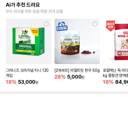
Ai가 추천 드려요
우리 아이를 위한 맞춤 취향 저격 상품
그리니즈 오리지널 티니 130
[2개세트] 리얼트릿 한우 50g
로얄캐닌 독 미디
개입
kg 중형견 면역
28%
5,000
원
18%
53,000
18%
84,9
원