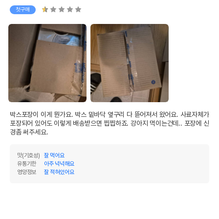
첫구매
박스포장이 이게 뭔가요. 박스 밑바닥 옆구리 다 뜯어져서 왔어요. 사료자체가 
포장되어 있어도 이렇게 배송받으면 찝찝하죠. 강아지 먹이는건데.. 포장에 신
경좀 써주세요.
맛(기호성)
잘 먹어요
유통기한
아주 넉넉해요
영양정보
잘 적혀있어요