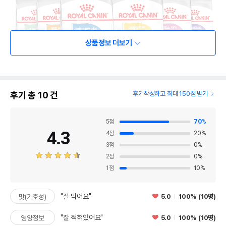
상품정보 더보기
후기 총
10
건
후기작성하고 최대 150점 받기
5
점
70
%
4.3
4
점
20
%
3
점
0
%
2
점
0
%
1
점
10
%
"잘 먹어요"
5.0
100% (10명)
맛(기호성)
"잘 적혀있어요"
5.0
100% (10명)
영양정보