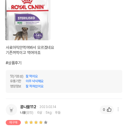
사료아직안먹여봐서 모르겠네요

기존꺼먹이고 먹여야죠

#상품후기
맛(기호성)
잘 먹어요
유통기한
아주 넉넉해요
영양정보
잘 적혀있어요
콩나물112
2023.02.14
0
나물
(암컷)
6살
5kg
푸들
재구매