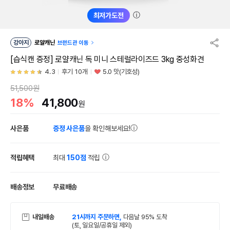
ⓘ
최저가도전
강아지
로얄캐닌
브랜드관 이동
[습식캔 증정] 로얄캐닌 독 미니 스테럴라이즈드 3kg 중성화견
4.3
후기 10개
5.0 맛(기호성)
51,500원
18%
41,800
원
사은품
증정 사은품
을 확인해보세요!
적립혜택
최대
150점
적립
배송정보
무료배송
내일배송
21시까지 주문하면,
다음날 95% 도착
(토, 일요일/공휴일 제외)