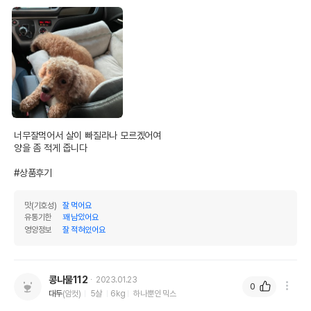
너무잘먹어서 살이 빠질라나 모르겠어여

양을 좀 적게 줍니다

#상품후기
맛(기호성)
잘 먹어요
유통기한
꽤 남았어요
영양정보
잘 적혀있어요
콩나물112
2023.01.23
0
대두
(암컷)
5살
6kg
하나뿐인 믹스