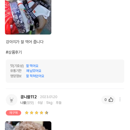
강아지가 잘 먹어 줍니다

#상품후기
맛(기호성)
잘 먹어요
유통기한
꽤 남았어요
영양정보
잘 적혀있어요
콩나물112
2023.01.20
0
나물
(암컷)
6살
5kg
푸들
재구매