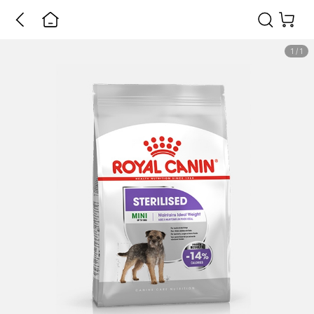
1
/
1