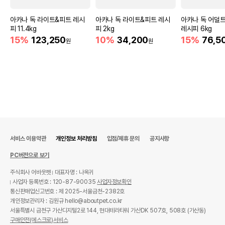
아카나 독 라이트&피트 레시
아카나 독 라이트&피트 레시
아카나 독 어덜
피 11.4kg
피 2kg
레시피 6kg
15%
123,250
10%
34,200
15%
76,5
원
원
서비스 이용약관
개인정보 처리방침
입점/제휴 문의
공지사항
PC버전으로 보기
주식회사 어바웃펫
대표자명 : 나옥귀
사업자 등록번호 : 120-87-90035
사업자정보확인
통신판매업신고번호 : 제 2025-서울금천-2382호
개인정보관리자 : 김원규 hello@aboutpet.co.kr
서울특별시 금천구 가산디지털2로 144, 현대테라타워 가산DK 507호, 508호 (가산동)
구매안전(에스크로)서비스