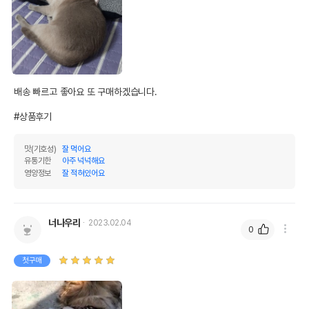
배송 빠르고 좋아요 또 구매하겠습니다.

#상품후기
맛(기호성)
잘 먹어요
유통기한
아주 넉넉해요
영양정보
잘 적혀있어요
너나우리
2023.02.04
0
첫구매