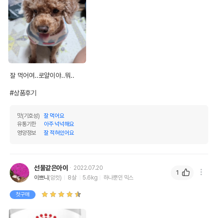
잘 먹어여..로얄이야..뭐..

#상품후기
맛(기호성)
잘 먹어요
유통기한
아주 넉넉해요
영양정보
잘 적혀있어요
선물같은아이
2022.07.20
1
이쁘니
(암컷)
8살
5.6kg
하나뿐인 믹스
첫구매