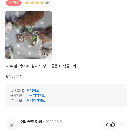
재구매
아주 잘 먹어여..원체 먹성이 좋은 녀석들이라..

#상품후기
맛(기호성)
잘 먹어요
유통기한
아주 넉넉해요
영양정보
잘 적혀있어요
어바웃펫 회원
2025.03.04
0