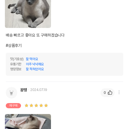
배송 빠르고 좋아요 또 구매하겠습니다

#상품후기
맛(기호성)
잘 먹어요
유통기한
아주 넉넉해요
영양정보
잘 적혀있어요
꽁땡
2024.07.19
0
재구매