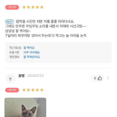
재구매
밥먹을 시간만 되면 저를 졸졸 따라다녀요.

BEST
그래도 안주면 꾸잉꾸잉 소리를 내면서 저에게 시선고정~~

넘넘넘 잘 먹어요~

7살이라 파우치랑 섞어서 주는데 다 먹고는 늘 아쉬움 눈치
맛(기호성)
잘 먹어요
유통기한
아주 넉넉해요
영양정보
잘 적혀있어요
꽁땡
2024.07.23
0
재구매