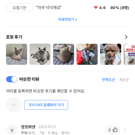
"아주 넉넉해요"
4.6
80% (8명)
유통기한
자세히보기
포토 후기
비슷한 리뷰
만족도순
최신순
아이를 등록하면 비슷한 후기를 확인할 수 있어요.
우리 아이 등록하러 가기
앙트와넷
2025.01.21
0
두부
(암컷)
7살
6.8kg
폼피츠