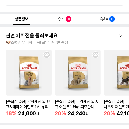
상품정보
후기
Q&A
10
0
관련 기획전을 둘러보세요
🐶소형견 무더위 극복! 로얄캐닌 캔 증정
[습식캔 증정] 로얄캐닌 독 요
[습식캔 증정] 로얄캐닌 독 시
[습식캔 증정] 
크셔테리어 어덜트 1.5kg 피모
츄 어덜트 1.5kg 피모관리
나우져 어덜트 3
관리
18%
24,800
20%
24,240
20%
42,1
원
원