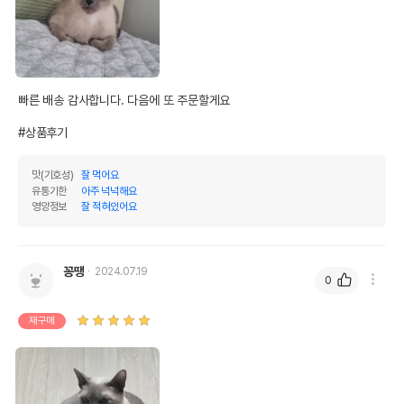
빠른 배송 감사합니다. 다음에 또 주문할게요

#상품후기
맛(기호성)
잘 먹어요
유통기한
아주 넉넉해요
영양정보
잘 적혀있어요
꽁땡
2024.07.19
0
재구매