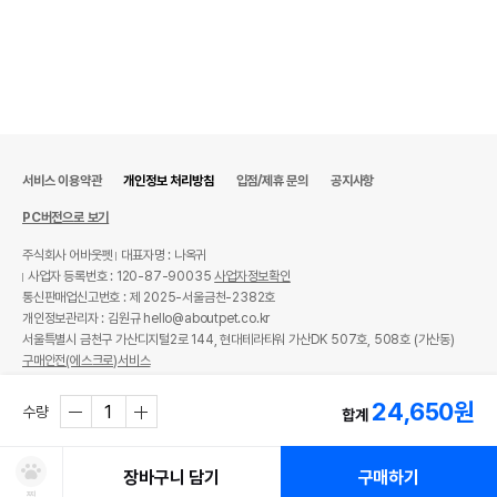
서비스 이용약관
개인정보 처리방침
입점/제휴 문의
공지사항
PC버전으로 보기
주식회사 어바웃펫
대표자명 : 나옥귀
사업자 등록번호 : 120-87-90035
사업자정보확인
통신판매업신고번호 : 제 2025-서울금천-2382호
개인정보관리자 : 김원규 hello@aboutpet.co.kr
서울특별시 금천구 가산디지털2로 144, 현대테라타워 가산DK 507호, 508호 (가산동)
구매안전(에스크로)서비스
© copyright (c) www.aboutpet.co.kr all rights reserved.
24,650
원
수량
합계
장바구니 담기
구매하기
찜