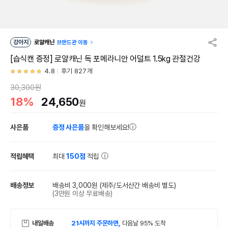
강아지
로얄캐닌
브랜드관 이동
[습식캔 증정] 로얄캐닌 독 포메라니안 어덜트 1.5kg 관절건강
4.8
후기 827개
30,300원
18%
24,650
원
사은품
증정 사은품
을 확인해보세요!
적립혜택
최대
150점
적립
배송정보
배송비 3,000원
(제주/도서산간 배송비 별도)
(3만원 이상 무료배송)
내일배송
21시까지 주문하면,
다음날 95% 도착