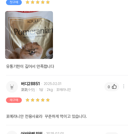
첫구매
유통기한이 길어서 만족합니다
버디28851
2025.02.01
0
코코
(수컷)
1살
2kg
포메라니안
재구매
포메라니안 전용사료라  꾸준하게 먹이고 있습니다.
어바웃펫 회원
2025.02.01