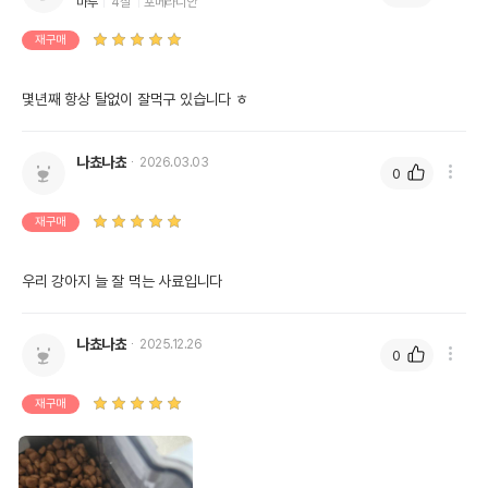
마루
4살
포메라니안
재구매
몇년째 항상 탈없이 잘먹구 있습니다 ㅎ
나쵸나쵸
2026.03.03
0
재구매
우리 강아지 늘 잘 먹는 사료입니다
나쵸나쵸
2025.12.26
0
재구매