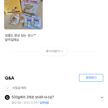
샘플도 항상 담는 센스^^

잘먹일께요
후기 더보기
Q&A
문의하기
비밀글 제외
500g짜리 3개로 보내주시나요?
클로이맘
2022.11.06
답변완료