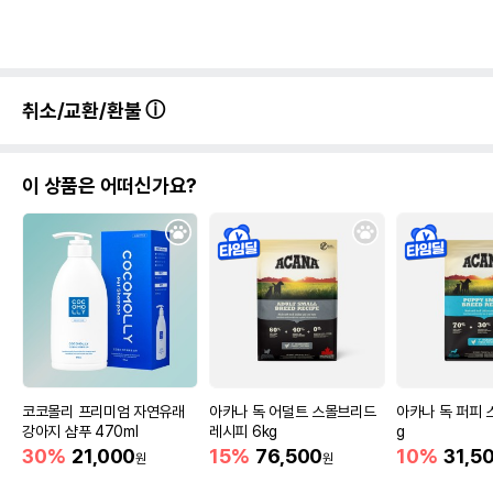
취소/교환/환불
이 상품은 어떠신가요?
코코몰리 프리미엄 자연유래
아카나 독 어덜트 스몰브리드
아카나 독 퍼피 
강아지 샴푸 470ml
레시피 6kg
g
30%
21,000
15%
76,500
10%
31,5
원
원