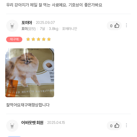
우리 강아지가 제일 잘 먹는 사료예요. 기호성이 좋은가봐요
포미야
2025.09.07
0
포미
(암컷)
7살
3.8kg
포메라니안
재구매
잘먹어요재구매항상합니다
어바웃펫 회원
2025.04.15
0