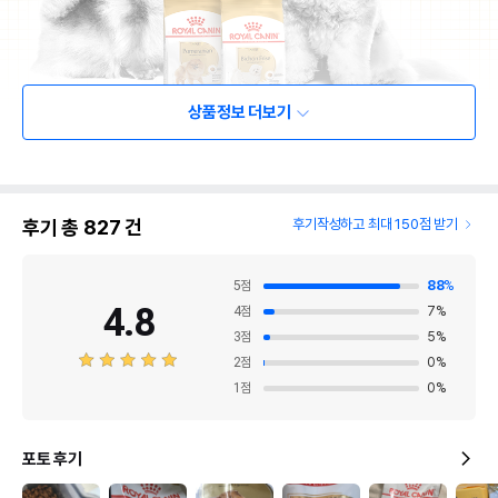
상품정보 더보기
후기 총
827
건
후기작성하고 최대 150점 받기
5
점
88
%
4.8
4
점
7
%
3
점
5
%
2
점
0
%
1
점
0
%
포토 후기