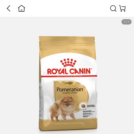
1
/
1