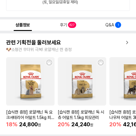
(토, 일요일/공휴일 제외)
상품정보
후기
Q&A
827
1
관련 기획전을 둘러보세요
🐶소형견 무더위 극복! 로얄캐닌 캔 증정
[습식캔 증정] 로얄캐닌 독 요
[습식캔 증정] 로얄캐닌 독 시
[습식캔 증정] 
크셔테리어 어덜트 1.5kg 피모
츄 어덜트 1.5kg 피모관리
나우져 어덜트 3
관리
18%
24,800
20%
24,240
20%
42,1
원
원