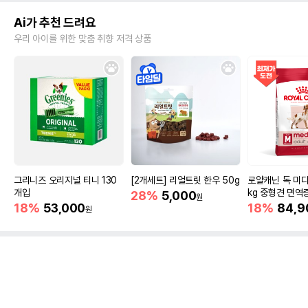
Ai가 추천 드려요
우리 아이를 위한 맞춤 취향 저격 상품
그리니즈 오리지널 티니 130
[2개세트] 리얼트릿 한우 50g
로얄캐닌 독 미디
개입
kg 중형견 면역
28%
5,000
원
18%
53,000
18%
84,9
원