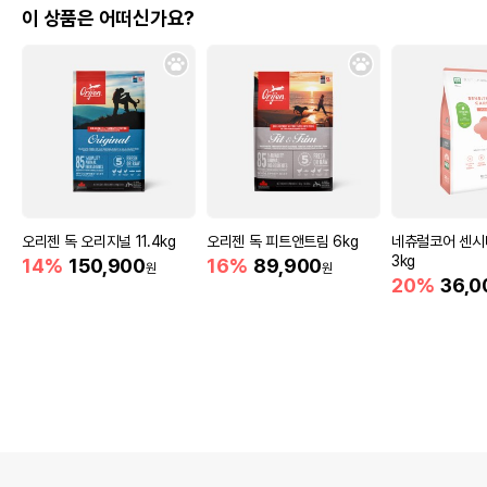
이 상품은 어떠신가요?
오리젠 독 오리지널 11.4kg
오리젠 독 피트앤트림 6kg
네츄럴코어 센시
3kg
14%
150,900
16%
89,900
원
원
20%
36,0