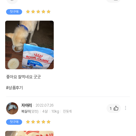
첫구매
좋아요 잘먹네요 굿굿

#상품후기
자이리
2022.07.26
1
복실이
(암컷)
4살
10kg
진돗개
첫구매