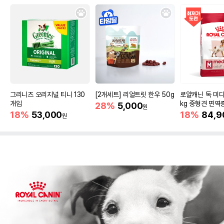
그리니즈 오리지널 티니 130
[2개세트] 리얼트릿 한우 50g
로얄캐닌 독 미디
개입
kg 중형견 면역
28%
5,000
원
18%
53,000
18%
84,9
원