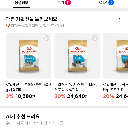
상품정보
후기
Q&A
5
0
관련 기획전을 둘러보세요
🐶건강을 생각한다면 시작은 로얄캐닌
로얄캐닌 독 치와와 퍼피 500
로얄캐닌 독 시츄 퍼피 1.5kg
로얄캐닌 독 닥스
g 치석관리
단두종 치석관리
5kg 관절건강
3%
10,580
20%
24,640
20%
24,6
원
원
Ai가 추천 드려요
우리 아이를 위한 맞춤 취향 저격 상품