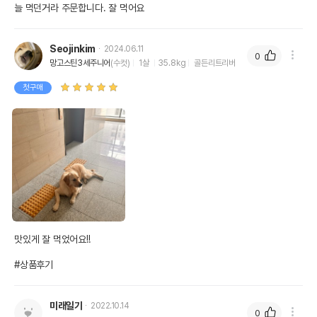
늘 먹던거라 주문합니다. 잘 먹어요
Seojinkim
2024.06.11
0
망고스틴3세주니어
(수컷)
1살
35.8kg
골든리트리버
첫구매
맛있게 잘 먹었어요!!

#상품후기
미래일기
2022.10.14
0