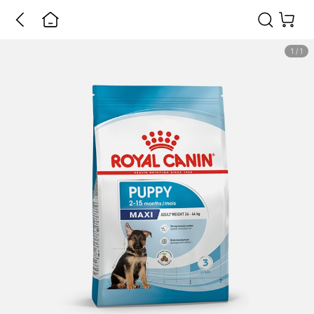
1
/
1