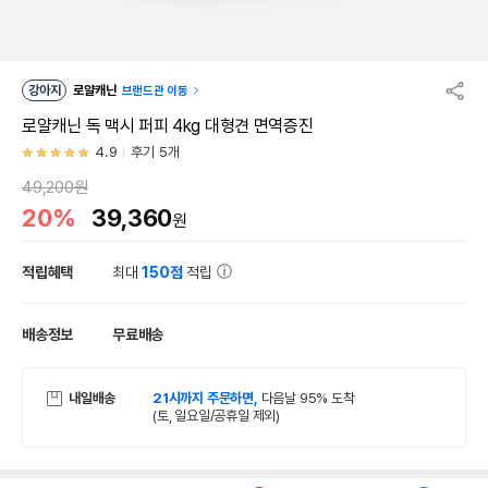
강아지
로얄캐닌
브랜드관 이동
로얄캐닌 독 맥시 퍼피 4kg 대형견 면역증진
4.9
후기 5개
49,200원
20%
39,360
원
적립혜택
최대
150점
적립
배송정보
무료배송
내일배송
21시까지 주문하면,
다음날 95% 도착
(토, 일요일/공휴일 제외)