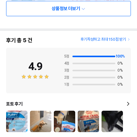
상품정보 더보기
후기 총
5
건
후기작성하고 최대 150점 받기
5
점
100
%
4.9
4
점
0
%
3
점
0
%
2
점
0
%
1
점
0
%
포토 후기