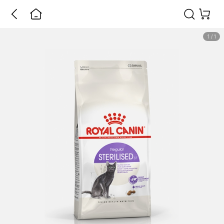
1
/
1