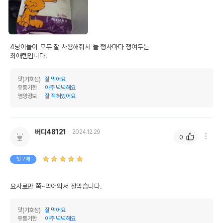
4냥이들이 모두 잘 사용해줘서 늘 행사마다 쟁여두는

최애템입니다.
맛(기호성)
잘 먹어요
유통기한
아주 넉넉해요
영양정보
잘 적혀있어요
버디48121
2024.12.29
0
첫구매
요사료만 쭉~먹어와서 잘먹습니다.
맛(기호성)
잘 먹어요
유통기한
아주 넉넉해요