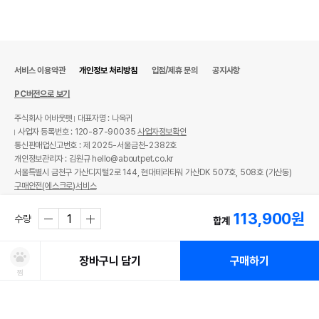
서비스 이용약관
개인정보 처리방침
입점/제휴 문의
공지사항
PC버전으로 보기
주식회사 어바웃펫
대표자명 : 나옥귀
사업자 등록번호 : 120-87-90035
사업자정보확인
통신판매업신고번호 : 제 2025-서울금천-2382호
개인정보관리자 : 김원규 hello@aboutpet.co.kr
서울특별시 금천구 가산디지털2로 144, 현대테라타워 가산DK 507호, 508호 (가산동)
구매안전(에스크로)서비스
© copyright (c) www.aboutpet.co.kr all rights reserved.
113,900
원
수량
합계
장바구니 담기
구매하기
찜
처방사료 주문 시 확인해주세요!
쿠폰보기
적립혜택
취소/ 교환/ 환불
유통기한 임박 상품
최저가 도전 상품
AI검색
AI검색