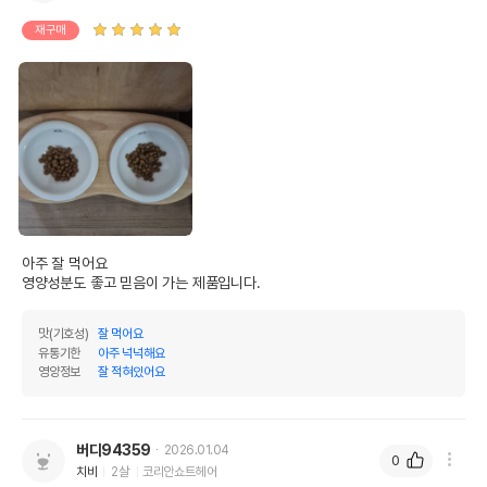
재구매
아주 잘 먹어요

영양성분도 좋고 믿음이 가는 제품입니다.
맛(기호성)
잘 먹어요
유통기한
아주 넉넉해요
영양정보
잘 적혀있어요
버디94359
2026.01.04
0
치비
2살
코리안쇼트헤어