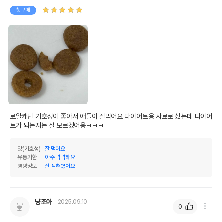
첫구매
로얄캐닌 기호성이 좋아서 애들이 잘먹어요 다이어트용 사료로 샀는데 다이어
트가 되는지는 잘 모르겠어용ㅋㅋㅋ
맛(기호성)
잘 먹어요
유통기한
아주 넉넉해요
영양정보
잘 적혀있어요
냥조아
2025.09.10
0