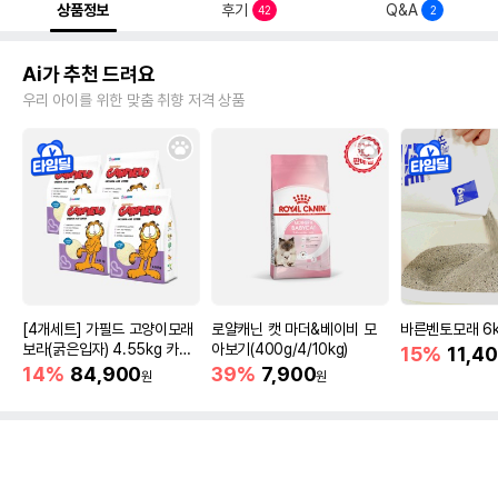
상품정보
후기
Q&A
42
2
Ai가 추천 드려요
우리 아이를 위한 맞춤 취향 저격 상품
[4개세트] 가필드 고양이모래
로얄캐닌 캣 마더&베이비 모
바른벤토모래 6
보라(굵은입자) 4.55kg 카사
아보기(400g/4/10kg)
15%
11,4
바모래
14%
84,900
39%
7,900
원
원