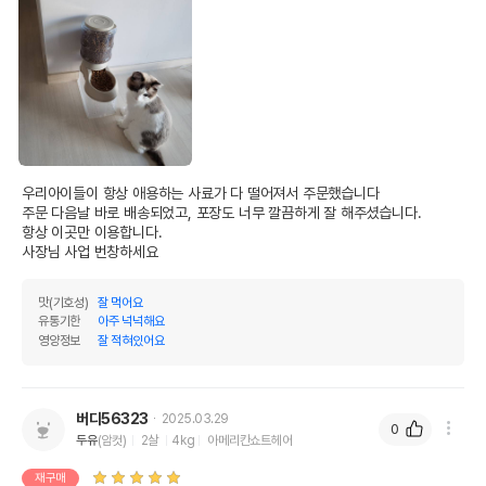
우리아이들이 항상 애용하는 사료가 다 떨어져서 주문했습니다 

주문 다음날 바로 배송되었고, 포장도 너무 깔끔하게 잘 해주셨습니다.

항상 이곳만 이용합니다.

사장님 사업 번창하세요
맛(기호성)
잘 먹어요
유통기한
아주 넉넉해요
영양정보
잘 적혀있어요
버디56323
2025.03.29
0
두유
(암컷)
2살
4kg
아메리칸쇼트헤어
재구매