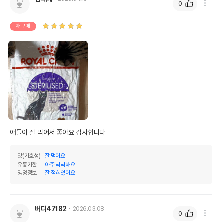
0
재구매
애들이 잘 먹어서 좋아요 감사합니다 
맛(기호성)
잘 먹어요
유통기한
아주 넉넉해요
영양정보
잘 적혀있어요
버디47182
2026.03.08
0