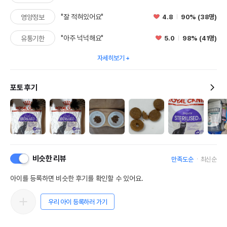
"잘 적혀있어요"
4.8
90% (38명)
영양정보
"아주 넉넉해요"
5.0
98% (41명)
유통기한
자세히보기
포토 후기
비슷한 리뷰
만족도순
최신순
아이를 등록하면 비슷한 후기를 확인할 수 있어요.
우리 아이 등록하러 가기