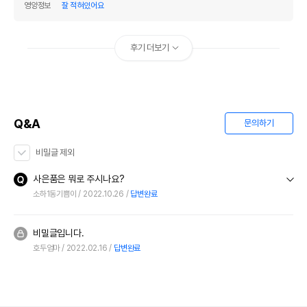
영양정보
잘 적혀있어요
후기 더보기
Q&A
문의하기
비밀글 제외
사은품은 뭐로 주시나요?
소하1동기쁨이
2022.10.26
답변완료
비밀글입니다.
호두엄마
2022.02.16
답변완료