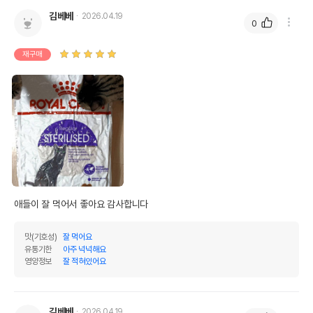
김베베
2026.04.19
0
재구매
애들이 잘 먹어서 좋아요 감사합니다 
맛(기호성)
잘 먹어요
유통기한
아주 넉넉해요
영양정보
잘 적혀있어요
김베베
2026.04.19