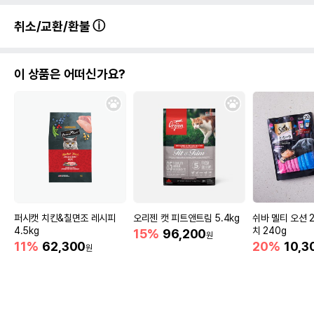
취소/교환/환불
이 상품은 어떠신가요?
퍼시캣 치킨&칠면조 레시피
오리젠 캣 피트앤트림 5.4kg
쉬바 멜티 오션 
4.5kg
치 240g
15%
96,200
원
11%
62,300
20%
10,3
원