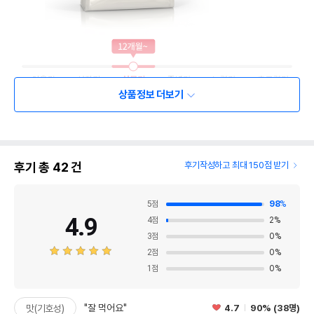
상품정보 더보기
후기 총
42
건
후기작성하고 최대 150점 받기
5
점
98
%
4.9
4
점
2
%
3
점
0
%
2
점
0
%
1
점
0
%
"잘 먹어요"
4.7
90% (38명)
맛(기호성)