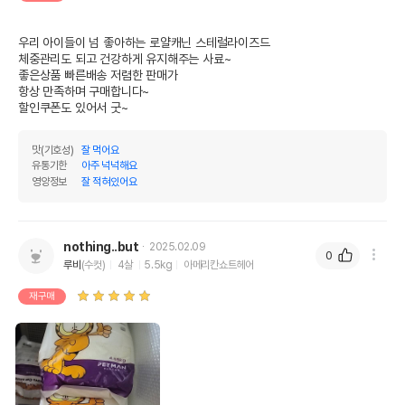
우리 아이들이 넘 좋아하는 로얄캐닌 스테럴라이즈드 

체중관리도 되고 건강하게 유지해주는 사료~

좋은상품 빠른배송 저렴한 판매가

항상 만족하며 구매합니다~

할인쿠폰도 있어서 굿~
맛(기호성)
잘 먹어요
유통기한
아주 넉넉해요
영양정보
잘 적혀있어요
nothing..but
2025.02.09
0
루비
(수컷)
4살
5.5kg
아메리칸쇼트헤어
재구매