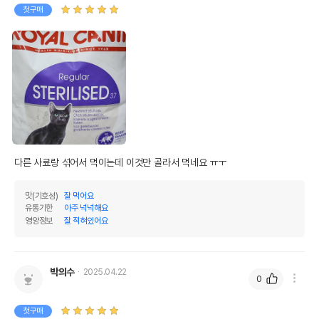
첫구매
다른 사료랑 섞어서 먹이는데 이것만 골라서 먹네요 ㅠㅜ
맛(기호성)
잘 먹어요
유통기한
아주 넉넉해요
영양정보
잘 적혀있어요
박의수
2025.04.22
0
첫구매