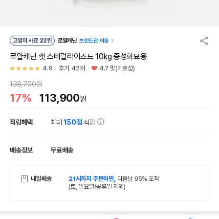
고양이 사료 22위
로얄캐닌
브랜드관 이동
로얄캐닌 캣 스테럴라이즈드 10kg 중성화묘용
4.9
후기 42개
4.7 맛(기호성)
138,700원
17%
113,900
원
적립혜택
최대
150점
적립
배송정보
무료배송
내일배송
21시까지 주문하면,
다음날 95% 도착
(토, 일요일/공휴일 제외)