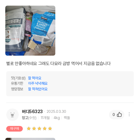
별로 안좋아하네요 그래도 다묘라 금방 먹어서 지금음 없습니다
맛(기호성)
잘 먹어요
유통기한
아주 넉넉해요
영양정보
잘 적혀있어요
버디56323
2025.03.30
0
망고
(수컷)
11개월
4kg
랙돌
재구매