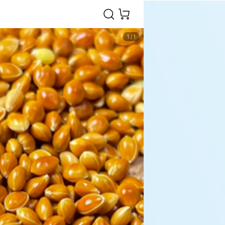
1
/
1