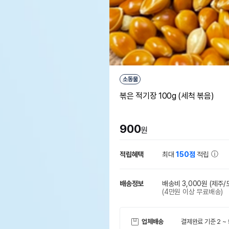
소동물
볶은 적기장 100g (세척 볶음)
900
원
적립혜택
최대
150점
적립
배송정보
배송비 3,000원
(제주/
(4만원 이상 무료배송)
업체배송
결제완료 기준 2 ~