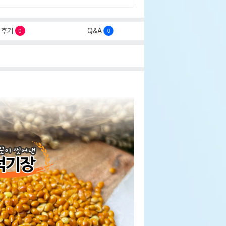
후기
Q&A
0
0