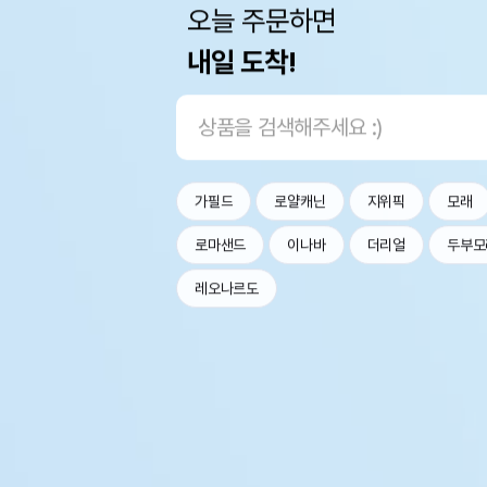
오늘 주문하면
내일 도착!
가필드
로얄캐닌
지위픽
모래
로마샌드
이나바
더리얼
두부모
레오나르도