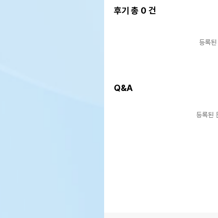
후기 총
0
건
등록된
Q&A
등록된 
상품 필수 정보
품명 및 모델명
동결
법에 의한 인증,허가 등을
해당
받았음을 확인할수 있는 경우
그에 대한 사항