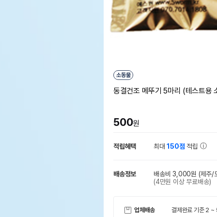
소동물
동결건조 메뚜기 5마리 (테스트용 
500
원
적립혜택
최대
150점
적립
배송정보
배송비 3,000원
(제주/
(4만원 이상 무료배송)
업체배송
결제완료 기준 2 ~