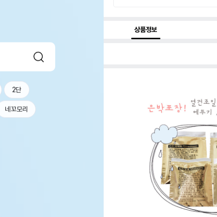
상품정보
2단
네꼬모리