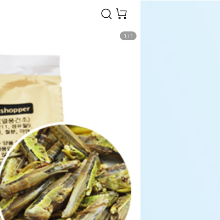
1
/
1