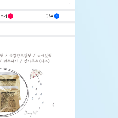
후기
Q&A
0
0