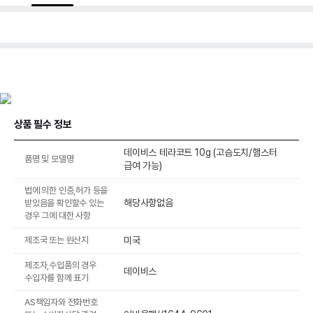
상품 필수 정보
데이비스 테라코트 10g (고슴도치/햄스터
품명 및 모델명
급여 가능)
법에 의한 인증,허가 등을
해당사항없음
받았음을 확인할수 있는
경우 그에 대한 사항
제조국 또는 원산지
미국
제조자,수입품의 경우
데이비스
수입자를 함께 표기
AS책임자와 전화번호