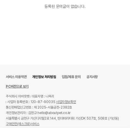
등록된 문의글이 없습니다.
서비스 이용약관
개인정보 처리방침
입점/제휴 문의
공지사항
PC버전으로 보기
주식회사 어바웃펫
대표자명 : 나옥귀
사업자 등록번호 : 120-87-90035
사업자정보확인
통신판매업신고번호 : 제 2025-서울금천-2382호
개인정보관리자 : 김원규 hello@aboutpet.co.kr
서울특별시 금천구 가산디지털2로 144, 현대테라타워 가산DK 507호, 508호 (가산동)
구매안전(에스크로)서비스