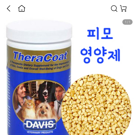
1
/
1