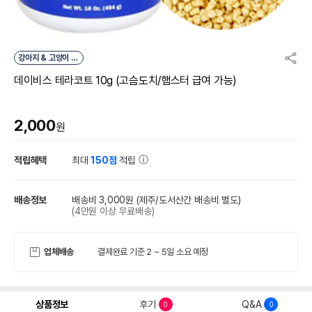
강아지 & 고양이 &
소동물
데이비스 테라코트 10g (고슴도치/햄스터 급여 가능)
2,000
원
적립혜택
최대
150점
적립
배송정보
배송비 3,000원
(제주/도서산간 배송비 별도)
(4만원 이상 무료배송)
업체배송
결제완료 기준 2 ~ 5일 소요 예정
상품정보
후기
Q&A
0
0