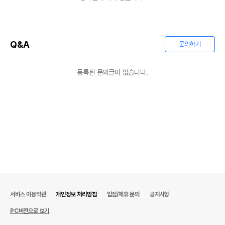
Q&A
문의하기
등록된 문의글이 없습니다.
상품 필수 정보
품명 및 모델명
쳇바퀴 청소 세트
법에 의한 인증,허가 등을
해당사항없음
받았음을 확인할수 있는
경우 그에 대한 사항
제조국 또는 원산지
중국
제조자,수입품의 경우
도치퀸
수입자를 함께 표기
서비스 이용약관
개인정보 처리방침
입점/제휴 문의
공지사항
AS책임자와 전화번호
어바웃펫//1644-9601
또는 소비자상담 관련
PC버전으로 보기
전화번호