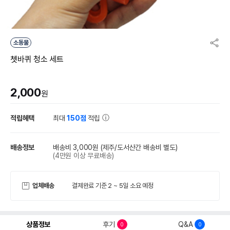
소동물
쳇바퀴 청소 세트
2,000
원
적립혜택
최대
150점
적립
배송정보
배송비 3,000원
(제주/도서산간 배송비 별도)
(4만원 이상 무료배송)
업체배송
결제완료 기준 2 ~ 5일 소요 예정
상품정보
후기
Q&A
0
0