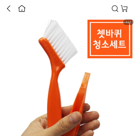
1
/
1