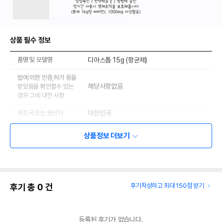
상품 필수 정보
품명 및 모델명
디아스톱 15g (항균제)
법에 의한 인증,허가 등을
해당사항없음
받았음을 확인할수 있는
경우 그에 대한 사항
제조국 또는 원산지
대한민국
제조자,수입품의 경우
도치퀸
상품정보 더보기
수입자를 함께 표기
AS책임자와 전화번호
어바웃펫//1644-9601
또는 소비자상담 관련
전화번호
후기 총
0
건
후기작성하고 최대 150점 받기
유통기한이 최소 2026.12.04이거나 그
이후인 상품이 출고됩니다.
유통기한
단, 상품명에 유통기한 명시된 경우, 해당
등록된 후기가 없습니다.
유통기한을 따릅니다.