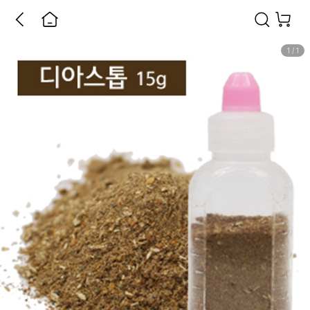
1
/
1