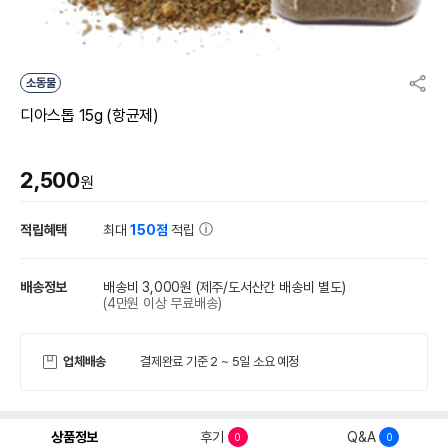
소동물
디아스톱 15g (항균제)
2,500
원
적립혜택
최대
150점
적립
배송정보
배송비 3,000원
(제주/도서산간 배송비 별도)
(4만원 이상 무료배송)
업체배송
결제완료 기준 2 ~ 5일 소요 예정
상품정보
후기
Q&A
0
0