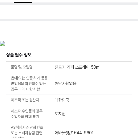
상품 필수 정보
품명 및 모델명
진드기 기피 스프레이 50ml
법에 의한 인증,허가 등을
해당사항없음
받았음을 확인할수 있는
경우 그에 대한 사항
제조국 또는 원산지
대한민국
제조자,수입품의 경우
도치퀸
수입자를 함께 표기
AS책임자와 전화번호
어바웃펫//1644-9601
또는 소비자상담 관련