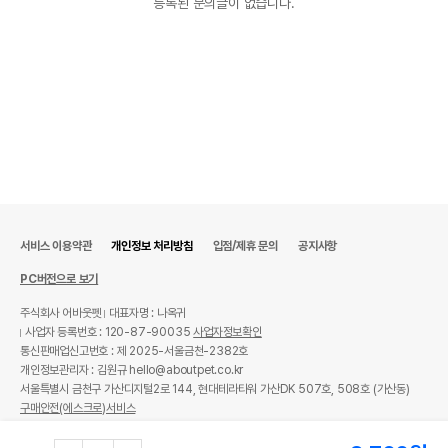
등록된 문의글이 없습니다.
서비스 이용약관
개인정보 처리방침
입점/제휴 문의
공지사항
PC버전으로 보기
주식회사 어바웃펫
대표자명 : 나옥귀
사업자 등록번호 : 120-87-90035
사업자정보확인
통신판매업신고번호 : 제 2025-서울금천-2382호
개인정보관리자 : 김원규 hello@aboutpet.co.kr
서울특별시 금천구 가산디지털2로 144, 현대테라타워 가산DK 507호, 508호 (가산동)
구매안전(에스크로)서비스
© copyright (c) www.aboutpet.co.kr all rights reserved.