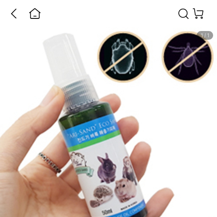
1
/
1