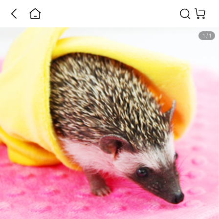
1
/
1