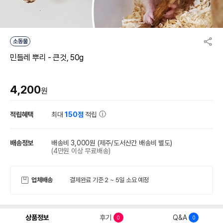
소동물
민들레 뿌리 - 큰것, 50g
4,200
원
적립혜택
최대
150점
적립
배송정보
배송비 3,000원
(제주/도서산간 배송비 별도)
(4만원 이상 무료배송)
업체배송
결제완료 기준 2 ~ 5일 소요 예정
상품정보
후기
Q&A
0
0