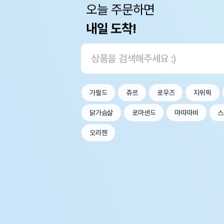
오늘 주문하면
내일 도착!
가필드
츄르
로우즈
지위픽
닭가슴살
로마샌드
마따따비
스
오리젠