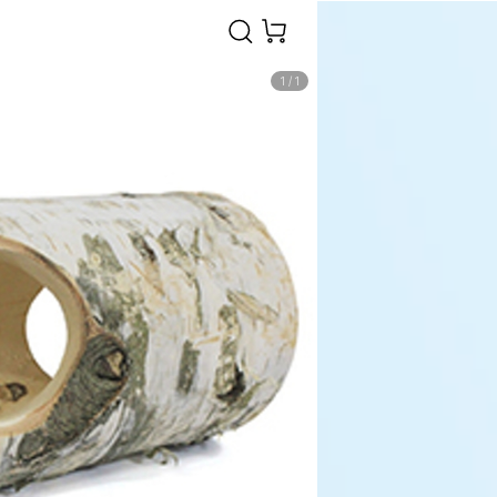
1
/
1