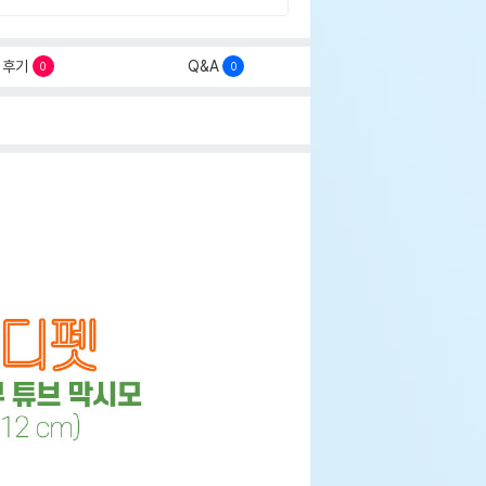
후기
Q&A
0
0