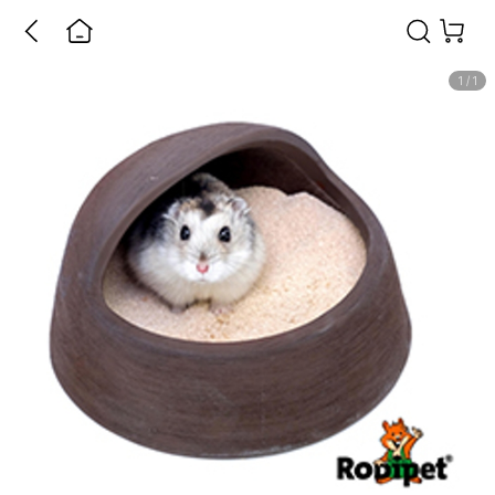
1
/
1