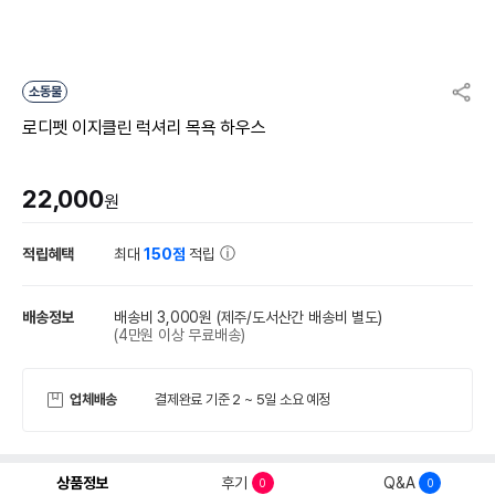
소동물
로디펫 이지클린 럭셔리 목욕 하우스
22,000
원
적립혜택
최대
150점
적립
배송정보
배송비 3,000원
(제주/도서산간 배송비 별도)
(4만원 이상 무료배송)
업체배송
결제완료 기준 2 ~ 5일 소요 예정
상품정보
후기
Q&A
0
0