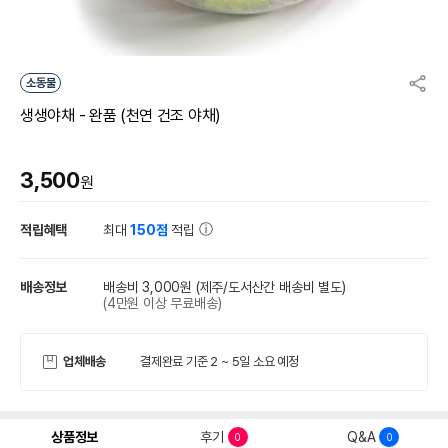
소동물
생생야채 - 완품 (천연 건조 야채)
3,500
원
적립혜택
최대
150점
적립
배송정보
배송비 3,000원
(제주/도서산간 배송비 별도)
(4만원 이상 무료배송)
업체배송
결제완료 기준 2 ~ 5일 소요 예정
상품정보
후기
Q&A
0
0