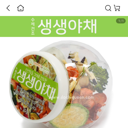
1
/
1