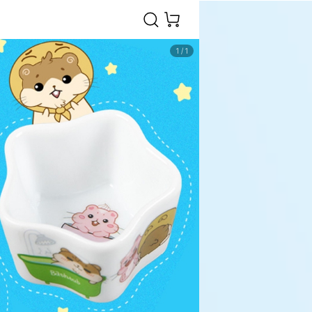
1
/
1