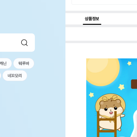
상품정보
캐닌
웨루바
네꼬모리