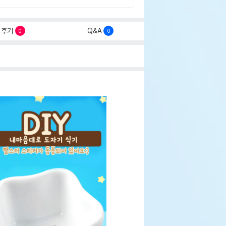
후기
Q&A
0
0