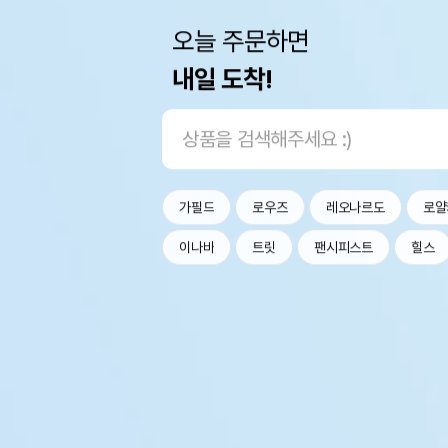
오늘 주문하면
내일 도착!
가필드
로우즈
레오나르도
로얄
이나바
트릿
팬시피스트
힐스