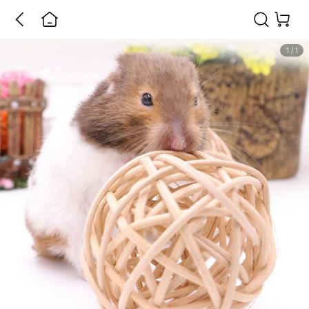
1
/
1