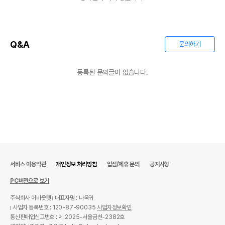
Q&A
문의하기
상품 필수 정보
등록된 문의글이 없습니다.
품명 및 모델명
햄스터 이갈이 등나무 공 - 큰 공
법에 의한 인증,허가 등을
해당사항없음
받았음을 확인할수 있는
경우 그에 대한 사항
제조국 또는 원산지
대한민국
제조자,수입품의 경우
도치퀸
수입자를 함께 표기
서비스 이용약관
개인정보 처리방침
입점/제휴 문의
공지사항
AS책임자와 전화번호
PC버전으로 보기
어바웃펫//1644-9601
또는 소비자상담 관련
전화번호
주식회사 어바웃펫
대표자명 : 나옥귀
사업자 등록번호 : 120-87-90035
사업자정보확인
유통기한이 최소 2026.12.05이거나 그
통신판매업신고번호 : 제 2025-서울금천-2382호
이후인 상품이 출고됩니다.
유통기한