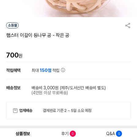
소동물
햄스터 이갈이 등나무 공 - 작은 공
700
원
적립혜택
최대
150점
적립
배송정보
배송비 3,000원
(제주/도서산간 배송비 별도)
(4만원 이상 무료배송)
업체배송
결제완료 기준 2 ~ 5일 소요 예정
상품정보
후기
Q&A
0
0