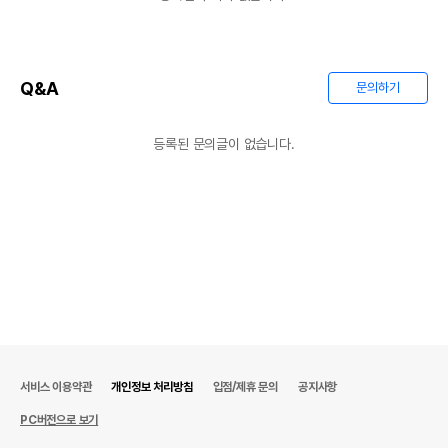
Q&A
문의하기
상품 필수 정보
등록된 문의글이 없습니다.
품명 및 모델명
햄스터 이갈이 등나무 공 - 작은 공
법에 의한 인증,허가 등을
해당사항없음
받았음을 확인할수 있는
경우 그에 대한 사항
제조국 또는 원산지
대한민국
제조자,수입품의 경우
도치퀸
수입자를 함께 표기
AS책임자와 전화번호
어바웃펫//1644-9601
또는 소비자상담 관련
전화번호
서비스 이용약관
개인정보 처리방침
입점/제휴 문의
공지사항
유통기한이 최소 2026.12.07이거나 그
PC버전으로 보기
이후인 상품이 출고됩니다.
유통기한