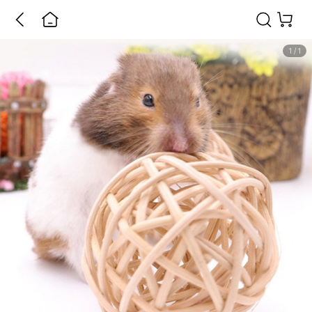
1
/
1