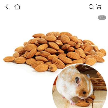
1
/
1