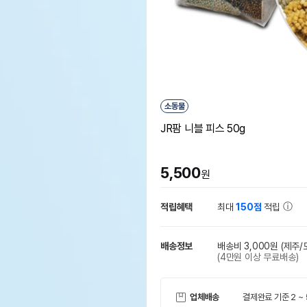
소동물
JR팜 니블 피스 50g
5,500
원
적립혜택
최대
150점
적립
배송정보
배송비 3,000원
(제주/
(4만원 이상 무료배송)
업체배송
결제완료 기준 2 ~