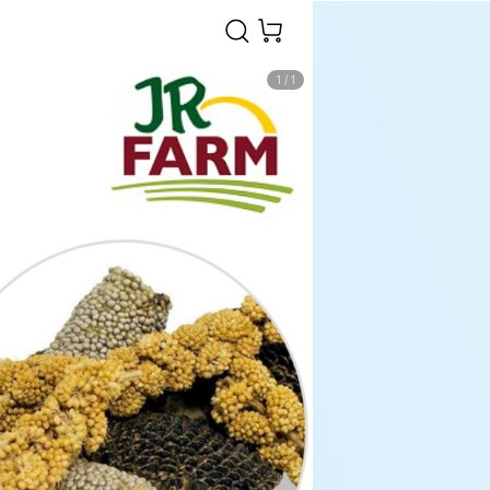
1
/
1