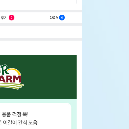
후기
Q&A
0
0