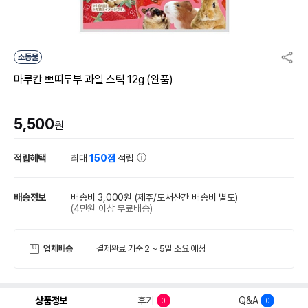
소동물
마루칸 쁘띠두부 과일 스틱 12g (완품)
5,500
원
적립혜택
최대
150점
적립
배송정보
배송비 3,000원
(제주/도서산간 배송비 별도)
(4만원 이상 무료배송)
업체배송
결제완료 기준 2 ~ 5일 소요 예정
상품정보
후기
Q&A
0
0