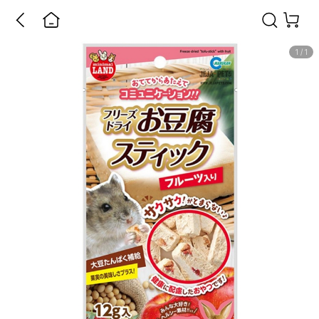
1
/
1