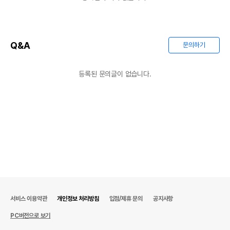
코코넛 슬라이스 40g (고소한
품명 및 모델명
코코넛100%)
Q&A
문의하기
법에 의한 인증,허가 등을
해당사항없음
받았음을 확인할수 있는
경우 그에 대한 사항
등록된 문의글이 없습니다.
제조국 또는 원산지
대한민국
제조자,수입품의 경우
도치퀸
수입자를 함께 표기
AS책임자와 전화번호
어바웃펫//1644-9601
또는 소비자상담 관련
전화번호
유통기한이 최소 2026.12.05이거나 그
이후인 상품이 출고됩니다.
유통기한
단, 상품명에 유통기한 명시된 경우, 해당
유통기한을 따릅니다.
서비스 이용약관
개인정보 처리방침
입점/제휴 문의
공지사항
PC버전으로 보기