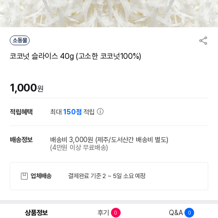
소동물
코코넛 슬라이스 40g (고소한 코코넛100%)
1,000
원
적립혜택
최대
150점
적립
배송정보
배송비 3,000원
(제주/도서산간 배송비 별도)
(4만원 이상 무료배송)
업체배송
결제완료 기준 2 ~ 5일 소요 예정
상품정보
후기
Q&A
0
0