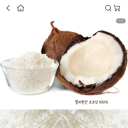
1
/
1