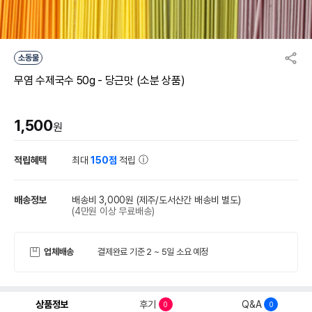
소동물
무염 수제국수 50g - 당근맛 (소분 상품)
1,500
원
적립혜택
최대
150점
적립
배송정보
배송비 3,000원
(제주/도서산간 배송비 별도)
(4만원 이상 무료배송)
업체배송
결제완료 기준 2 ~ 5일 소요 예정
상품정보
후기
Q&A
0
0