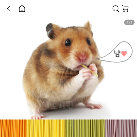
1
/
1