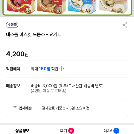
소동물
네스톨 비스킷 드롭스 - 요거트
4,200
원
적립혜택
최대
150점
적립
배송정보
배송비 3,000원
(제주/도서산간 배송비 별도)
(4만원 이상 무료배송)
업체배송
결제완료 기준 2 ~ 5일 소요 예정
상품정보
후기
Q&A
0
0