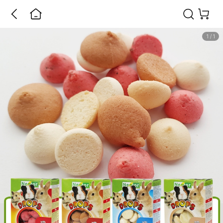
1
/
1