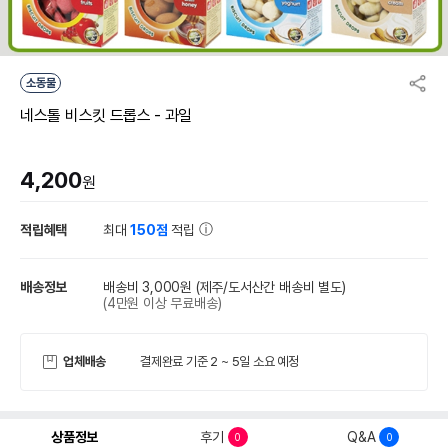
소동물
네스톨 비스킷 드롭스 - 과일
4,200
원
적립혜택
최대
150점
적립
배송정보
배송비 3,000원
(제주/도서산간 배송비 별도)
(4만원 이상 무료배송)
업체배송
결제완료 기준 2 ~ 5일 소요 예정
상품정보
후기
Q&A
0
0