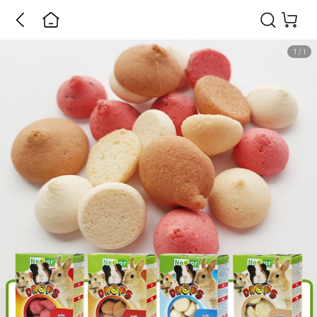
1
/
1