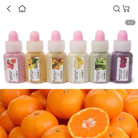
1
/
1