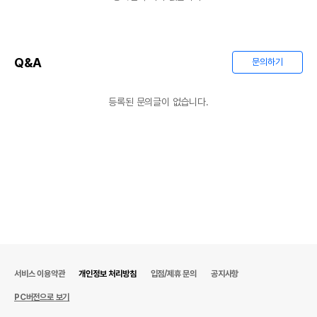
Q&A
문의하기
등록된 문의글이 없습니다.
상품 필수 정보
품명 및 모델명
수제 파우더 - 감귤 (피로 회복, 감기 예방)
법에 의한 인증,허가 등을
해당사항없음
받았음을 확인할수 있는
경우 그에 대한 사항
제조국 또는 원산지
대한민국
제조자,수입품의 경우
도치퀸
수입자를 함께 표기
서비스 이용약관
개인정보 처리방침
입점/제휴 문의
공지사항
AS책임자와 전화번호
어바웃펫//1644-9601
또는 소비자상담 관련
PC버전으로 보기
전화번호