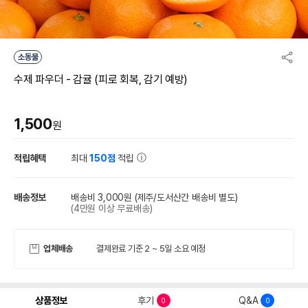
소동물
수제 파우더 - 감귤 (피로 회복, 감기 예방)
1,500
원
적립혜택
최대
150점
적립
배송정보
배송비 3,000원
(제주/도서산간 배송비 별도)
(4만원 이상 무료배송)
업체배송
결제완료 기준 2 ~ 5일 소요 예정
상품정보
후기
Q&A
0
0