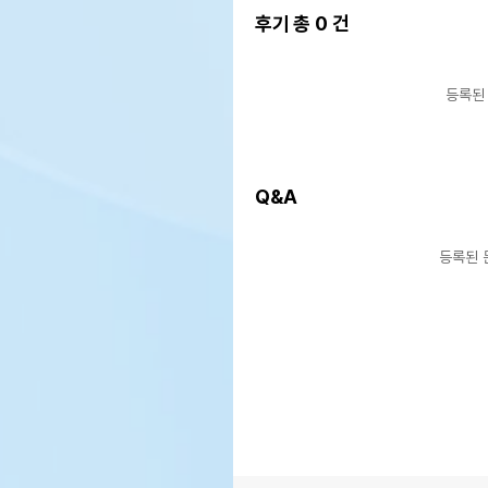
후기 총
0
건
등록된
Q&A
등록된 
상품 필수 정보
수제
품명 및 모델명
완화
법에 의한 인증,허가 등을
해당
받았음을 확인할수 있는 경우
그에 대한 사항
제조국 또는 원산지