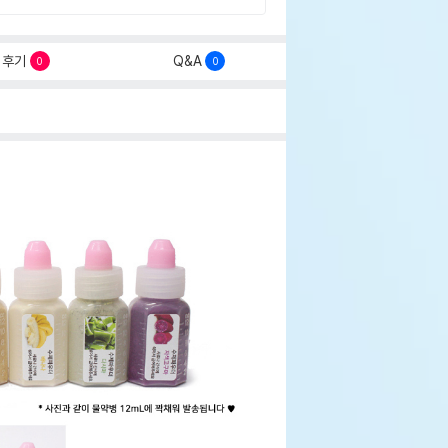
후기
Q&A
0
0