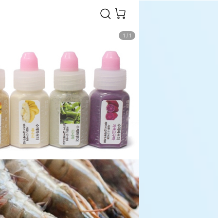
1
/
1