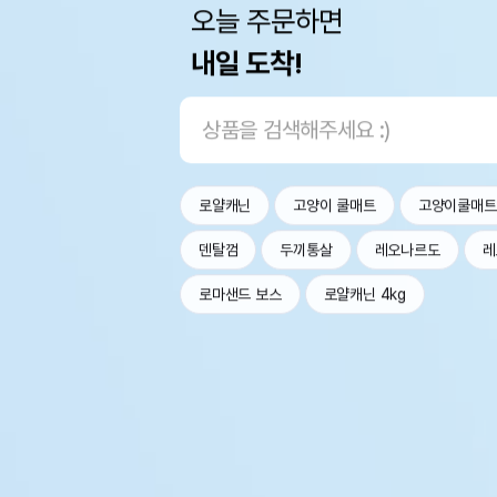
오늘 주문하면
내일 도착!
로얄캐닌
고양이 쿨매트
고양이쿨매트
덴탈껌
두끼통살
레오나르도
레
로마샌드 보스
로얄캐닌 4kg