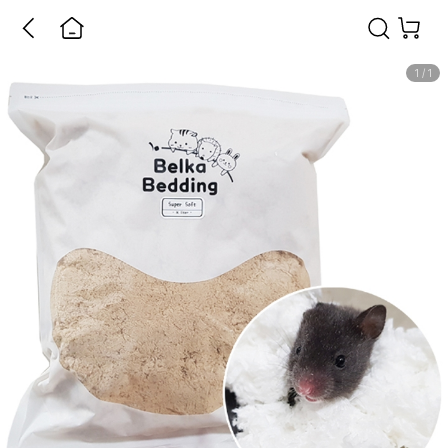
1
/
1