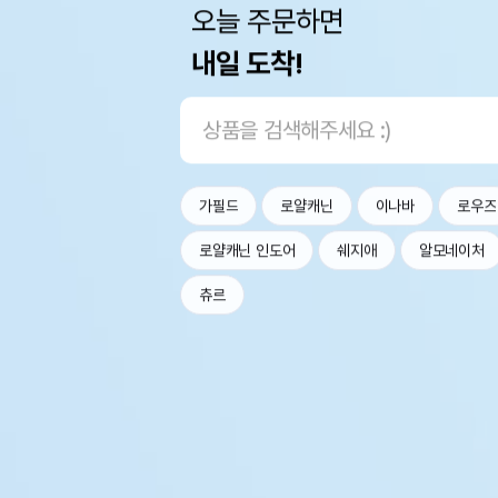
오늘 주문하면
내일 도착!
가필드
로얄캐닌
이나바
로우즈
로얄캐닌 인도어
쉐지애
알모네이처
츄르