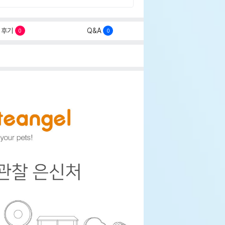
후기
Q&A
0
0