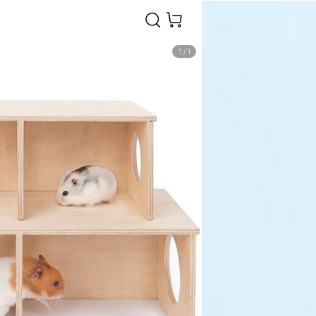
1
/
1