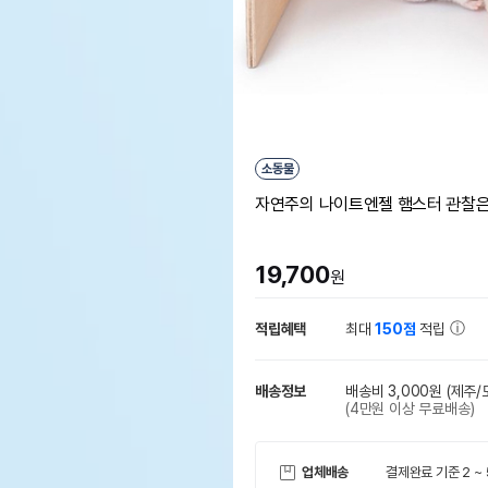
소동물
자연주의 나이트엔젤 햄스터 관찰은
19,700
원
적립혜택
최대
150점
적립
배송정보
배송비 3,000원
(제주/
(4만원 이상 무료배송)
업체배송
결제완료 기준 2 ~