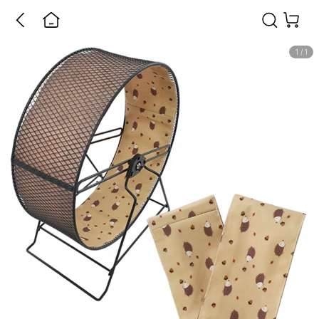
1
/
1