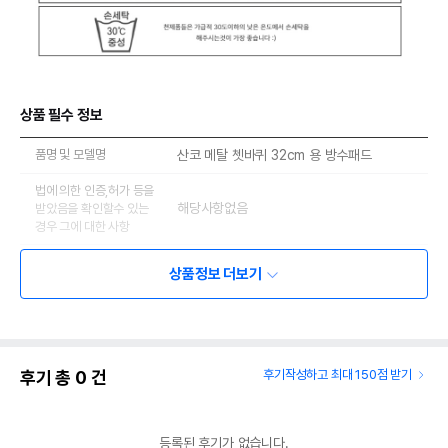
상품 필수 정보
품명 및 모델명
산코 메탈 쳇바퀴 32cm 용 방수패드
법에 의한 인증,허가 등을
해당사항없음
받았음을 확인할수 있는
경우 그에 대한 사항
제조국 또는 원산지
대한민국
상품정보 더보기
제조자,수입품의 경우
도치퀸
수입자를 함께 표기
AS책임자와 전화번호
어바웃펫//1644-9601
또는 소비자상담 관련
후기 총
0
건
후기작성하고 최대 150점 받기
전화번호
유통기한이 최소 2026.12.06이거나 그
이후인 상품이 출고됩니다.
등록된 후기가 없습니다.