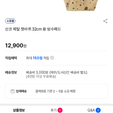
소동물
산코 메탈 쳇바퀴 32cm 용 방수패드
12,900
원
적립혜택
최대
150점
적립
배송정보
배송비 3,000원
(제주/도서산간 배송비 별도)
(4만원 이상 무료배송)
업체배송
결제완료 기준 2 ~ 5일 소요 예정
상품정보
후기
Q&A
0
0