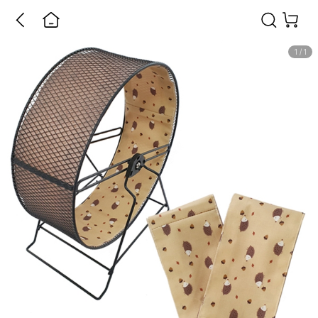
1
/
1