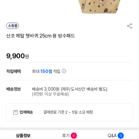
소동물
산코 메탈 쳇바퀴 25cm 용 방수패드
9,900
원
적립혜택
최대
150점
적립
배송정보
배송비 3,000원
(제주/도서산간 배송비 별도)
(4만원 이상 무료배송)
업체배송
결제완료 기준 2 ~ 5일 소요 예정
상품정보
후기
Q&A
0
0