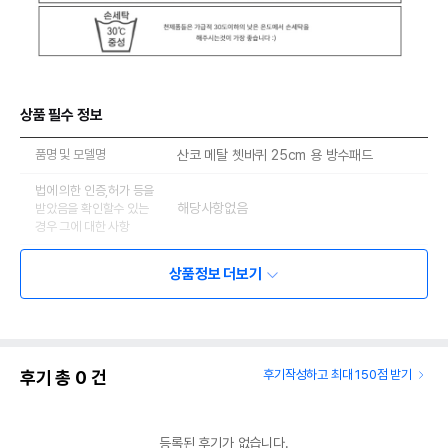
상품 필수 정보
품명 및 모델명
산코 메탈 쳇바퀴 25cm 용 방수패드
법에 의한 인증,허가 등을
해당사항없음
받았음을 확인할수 있는
경우 그에 대한 사항
제조국 또는 원산지
대한민국
상품정보 더보기
제조자,수입품의 경우
도치퀸
수입자를 함께 표기
AS책임자와 전화번호
어바웃펫//1644-9601
또는 소비자상담 관련
후기 총
0
건
후기작성하고 최대 150점 받기
전화번호
유통기한이 최소 2026.12.04이거나 그
이후인 상품이 출고됩니다.
등록된 후기가 없습니다.