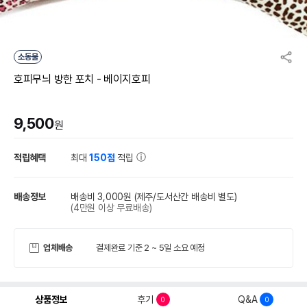
소동물
호피무늬 방한 포치 - 베이지호피
9,500
원
적립혜택
최대
150점
적립
배송정보
배송비 3,000원
(제주/도서산간 배송비 별도)
(4만원 이상 무료배송)
업체배송
결제완료 기준 2 ~ 5일 소요 예정
상품정보
후기
Q&A
0
0