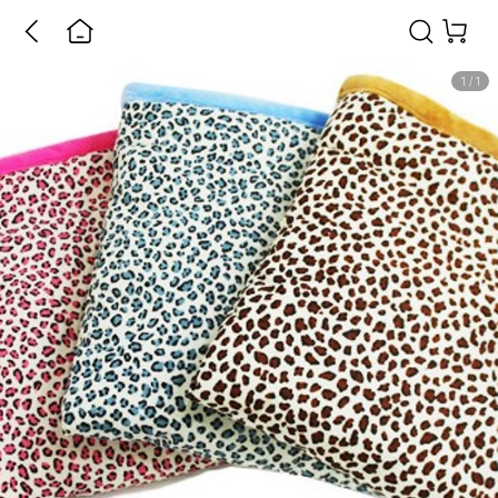
1
/
1