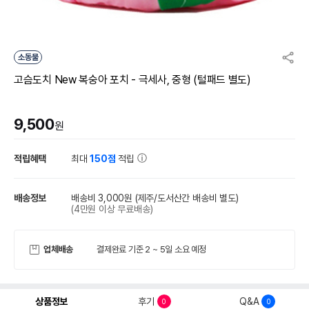
소동물
고슴도치 New 복숭아 포치 - 극세사, 중형 (털패드 별도)
9,500
원
적립혜택
최대
150점
적립
배송정보
배송비 3,000원
(제주/도서산간 배송비 별도)
(4만원 이상 무료배송)
업체배송
결제완료 기준 2 ~ 5일 소요 예정
상품정보
후기
Q&A
0
0