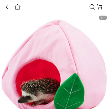
1
/
1