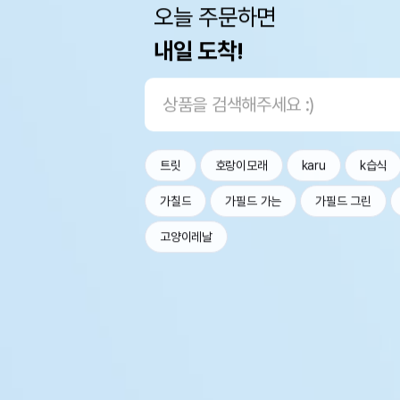
오늘 주문하면
내일 도착!
트릿
호랑이모래
karu
k습식
가칠드
가필드 가는
가필드 그린
고양이레날