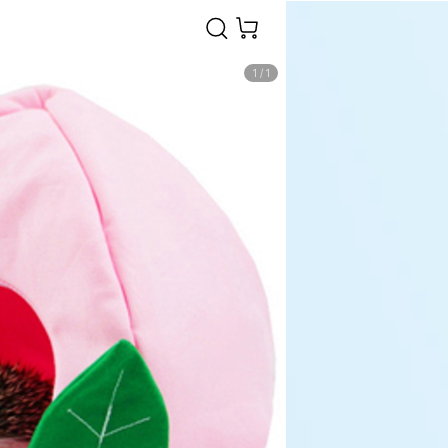
1
/
1