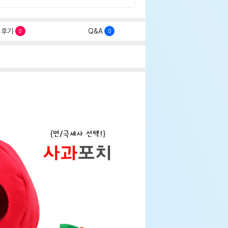
후기
Q&A
0
0