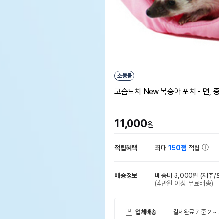
소동물
고슴도치 New 복숭아 포치 - 면, 
11,000
원
적립혜택
최대
150점
적립
배송정보
배송비 3,000원
(제주/
(4만원 이상 무료배송)
업체배송
결제완료 기준 2 ~