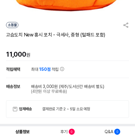
소동물
고슴도치 New 홍시 포치 - 극세사, 중형 (털패드 포함)
11,000
원
적립혜택
최대
150점
적립
배송정보
배송비 3,000원
(제주/도서산간 배송비 별도)
(4만원 이상 무료배송)
업체배송
결제완료 기준 2 ~ 5일 소요 예정
상품정보
후기
Q&A
0
0