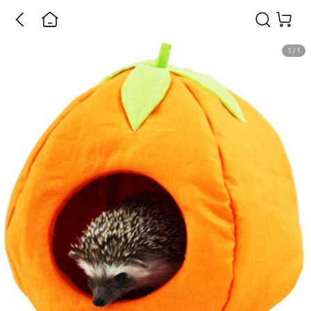
1
/
1